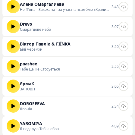
Алена Омаргалиева
3:43
Не Пʼяна - Закохана - за участі ансамблю «Кралиця»
Drevo
3:07
Смарагдове небо
Віктор Павлік & FIЇNKA
3:20
Білі Черемхи
paashee
2:55
Тебе Це Не Стосується
ЯрмаК
3:05
ЗАПОВІТ
DOROFEEVA
2:34
Японія
YAROMIYA
4:09
Я подарую Тобі любов