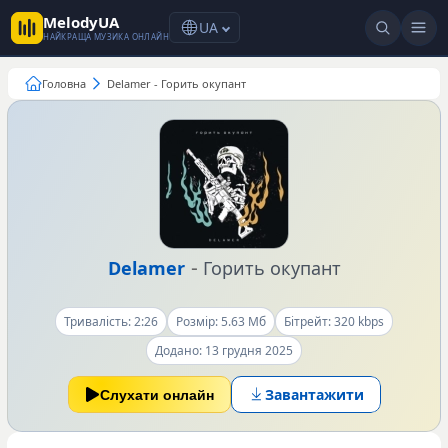
MelodyUA
UA
НАЙКРАЩА МУЗИКА ОНЛАЙН
Головна
Delamer - Горить окупант
-
Delamer
Горить окупант
Тривалість: 2:26
Розмір: 5.63 Мб
Бітрейт: 320 kbps
Додано: 13 грудня 2025
Завантажити
Слухати онлайн