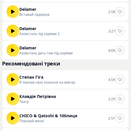
Delamer
2:58
Вставай падлюка
Delamer
3:27
Азовсталь під зорями 2
Delamer
4:06
Азовсталь десь там під зорями
Рекомендовані треки
Степан Гіга
4:59
Я поклав своє кохання на вівтар
Клавдія Петрівна
2:29
Театр
CHICO & Qatoshi & 100лиця
2:57
Покохай мене