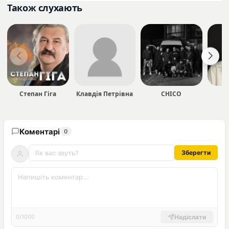
Також слухають
Степан Гіга
Клавдія Петрівна
CHICO
Коментарі
0
Зберегти
Надіслати
0/1000