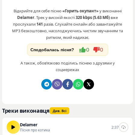
Відкрийте для себе пісню
«Горить окупант»
у виконанні
Delamer
. Трек у високій якості
320 kbps (5.63 Мб)
вже
прослухали
141
разів. Слухайте онлайн або завантажуйте
MP3 безкоштовно, насолоджуючись чистим звучанням та
ритмом, який надихає.
0
0
Сподобалась пісня?
А також, обовʼязково поділись піснею з друзями у
соцмережах
Треки виконавця
Див. Всі
Delamer
2:37
Пісня про котика