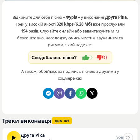
Відкрийте для себе пісню
«Фурія»
у виконанні
Друга Ріка
.
Трек у високій якості
320 kbps (6.28 Мб)
вже прослухали
194
разів. Слухайте онлайн або завантажуйте MP3
безкоштовно, насолоджуючись чистим звучанням та
ритмом, який надихає.
0
0
Сподобалась пісня?
А також, обовʼязково поділись піснею з друзями у
соцмережах
Треки виконавця
Див. Всі
Друга Ріка
3:28