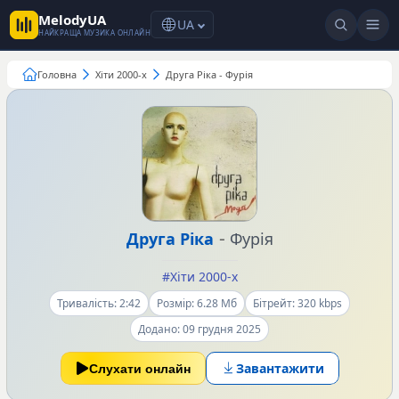
MelodyUA
UA
НАЙКРАЩА МУЗИКА ОНЛАЙН
Головна
Хіти 2000-х
Друга Ріка - Фурія
-
Друга Ріка
Фурія
#Хіти 2000-х
Тривалість: 2:42
Розмір: 6.28 Мб
Бітрейт: 320 kbps
Додано: 09 грудня 2025
Завантажити
Слухати онлайн