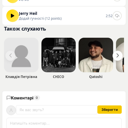
Jerry Heil
2:52
Додай гучності (12 points)
Також слухають
Клавдія Петрівна
CHICO
Qatoshi
1
Коментарі
0
Зберегти