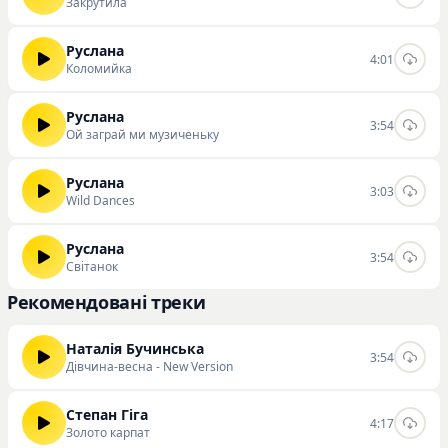
Закрутила
Руслана
4:01
Коломийка
Руслана
3:54
Ой заграй ми музиченьку
Руслана
3:03
Wild Dances
Руслана
3:54
Світанок
Рекомендовані треки
Наталія Бучинська
3:54
Дівчина-весна - New Version
Степан Гіга
4:17
Золото карпат