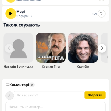
Мері
3:26
Я з україни
Також слухають
Наталія Бучинська
Степан Гіга
Скрябін
Ma
Коментарі
0
Зберегти