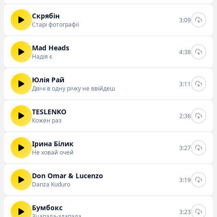
Скрябін
3:09
Старі фотографії
Mad Heads
4:38
Надія є
Юлія Рай
3:11
Двічі в одну річку не ввійдеш
TESLENKO
2:36
Кожен раз
Ірина Білик
3:27
Не ховай очей
Don Omar & Lucenzo
3:19
Danza Kuduro
Бумбокс
3:23
Зцапала-злапала