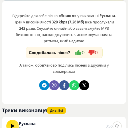
Відкрийте для себе пісню
«Знаю я»
у виконанні
Руслана
.
Трек у високій якості
320 kbps (7.26 Мб)
вже прослухали
243
разів. Слухайте онлайн або завантажуйте MP3
безкоштовно, насолоджуючись чистим звучанням та
ритмом, який надихає.
0
0
Сподобалась пісня?
А також, обовʼязково поділись піснею з друзями у
соцмережах
Треки виконавця
Див. Всі
Руслана
3:36