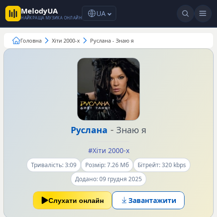
MelodyUA
UA
НАЙКРАЩА МУЗИКА ОНЛАЙН
Головна
Хіти 2000-х
Руслана - Знаю я
-
Руслана
Знаю я
#Хіти 2000-х
Тривалість: 3:09
Розмір: 7.26 Мб
Бітрейт: 320 kbps
Додано: 09 грудня 2025
Завантажити
Слухати онлайн