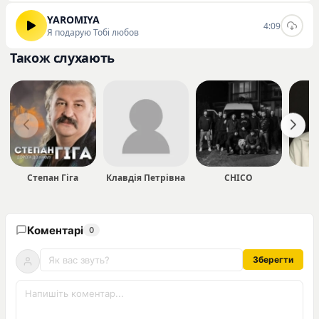
YAROMIYA
4:09
Я подарую Тобі любов
Також слухають
Степан Гіга
Клавдія Петрівна
CHICO
Коментарі
0
Зберегти