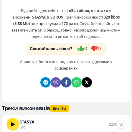
Відкрийте для себе пісню
«За тобою, як птах»
у
виконанні
STASYA & SUROV
. Трек у високій якості
320 kbps
(5.88 Мб)
вже прослухали
172
разів. Слухайте онлайн або
завантажуйте MP3 безкоштовно, насолоджуючись чистим
звучанням та ритмом, який надихає.
0
0
Сподобалась пісня?
А також, обовʼязково поділись піснею з друзями у
соцмережах
Треки виконавців
Див. Всі
STASYA
2:24
Босі