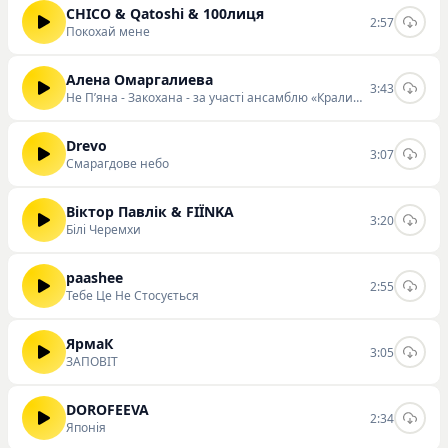
CHICO & Qatoshi & 100лиця
2:57
Покохай мене
Алена Омаргалиева
3:43
Не Пʼяна - Закохана - за участі ансамблю «Кралиця»
Drevo
3:07
Смарагдове небо
Віктор Павлік & FIЇNKA
3:20
Білі Черемхи
paashee
2:55
Тебе Це Не Стосується
ЯрмаК
3:05
ЗАПОВІТ
DOROFEEVA
2:34
Японія