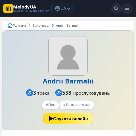
MelodyUA
UA
НАЙКРАЩА МУЗИКА ОНЛАЙН
Головна
Виконавці
Andrii Barmalii
Andrii Barmalii
3
538
трека
Прослуховувань
#Поп
#Танцювальна
Слухати онлайн