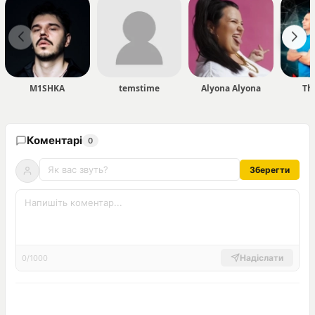
M1SHKA
temstime
Alyona Alyona
Th
Коментарі
0
Зберегти
Надіслати
0/1000