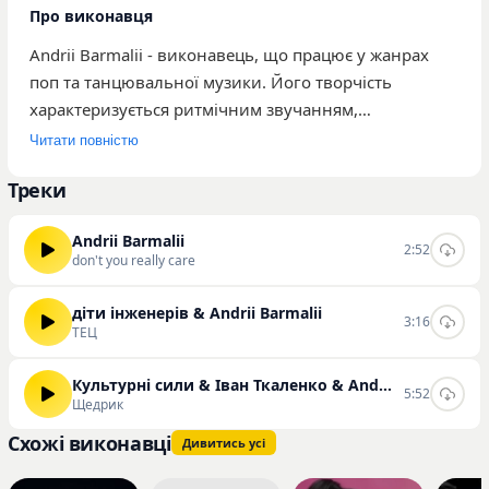
Про виконавця
Andrii Barmalii - виконавець, що працює у жанрах
поп та танцювальної музики. Його творчість
характеризується ритмічним звучанням,
орієнтованим на широку аудиторію поціновувачів
Читати повністю
сучасної поп-музики. Наразі у каталозі представлено
Треки
три композиції артиста, серед яких найбільш
популярними за кількістю прослуховувань є «don't
Andrii Barmalii
you really care», «ТЕЦ» та «Щедрик». Загальна
2:52
don't you really care
кількість прослуховувань треків виконавця на
порталі становить 325. Музика Andrii Barmalii
діти інженерів & Andrii Barmalii
3:16
поєднує електронні елементи з поп-структурами, що
ТЕЦ
робить її придатною для прослуховування у
повсякденному житті або на танцювальних
Культурні сили & Іван Ткаленко & Andrii Barmalii
5:52
Щедрик
майданчиках. Ви маєте можливість слухати та
скачувати треки цього виконавця на нашому сайті.
Схожі виконавці
Дивитись усі