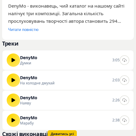
DenyMo - виконавець, чий каталог на нашому сайті
налічує три композиції. Загальна кількість
прослуховувань творчості автора становить 294
рази. До найбільш популярних треків серед
Читати повністю
користувачів належать «Думки», «На холодне
Треки
дмухай» та «Наяву». Музика виконавця привертає
увагу слухачів, які цікавляться сучасними
DenyMo
українськими релізами та шукають нові імена для
3:05
Думки
свого плейлиста. Творчість автора доступна для
ознайомлення широкому загалу, а детальна
DenyMo
2:03
статистика прослуховувань свідчить про стабільний
На холодне дмухай
інтерес аудиторії до цих робіт. Ви маєте можливість
слухати та скачувати треки виконавця
DenyMo
2:26
Наяву
безпосередньо на нашому сайті.
DenyMo
2:38
Марабу
Схожі виконавці
Дивитись усі