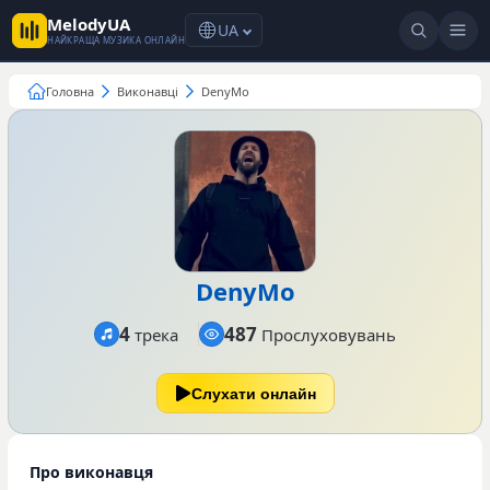
MelodyUA
UA
НАЙКРАЩА МУЗИКА ОНЛАЙН
Головна
Виконавці
DenyMo
DenyMo
4
487
трека
Прослуховувань
Слухати онлайн
Про виконавця