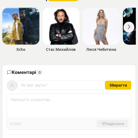
Xcho
Стас Михайлов
Люся Чеботина
Коментарі
0
Зберегти
Надіслати
0/1000