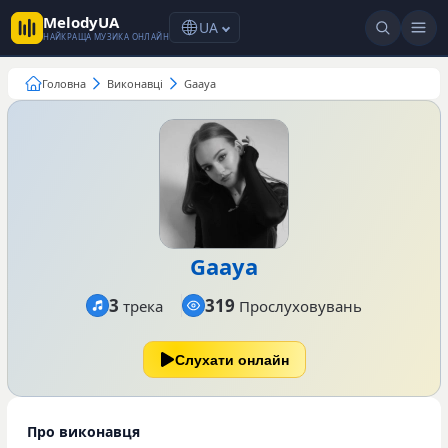
MelodyUA
UA
НАЙКРАЩА МУЗИКА ОНЛАЙН
Головна
Виконавці
Gaaya
Gaaya
3
319
трека
Прослуховувань
Слухати онлайн
Про виконавця