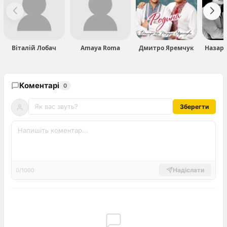
Віталій Лобач
Amaya Roma
Дмитро Яремчук
Назарі
Коментарі
0
Зберегти
Надіслати
0/1000