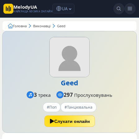
MelodyUA
UA
НАЙКРАЩА МУЗИКА ОНЛАЙН
Головна
Виконавці
Geed
Geed
3
297
трека
Прослуховувань
#Поп
#Танцювальна
Слухати онлайн