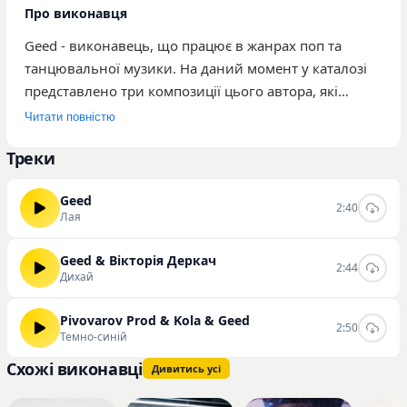
Про виконавця
Geed - виконавець, що працює в жанрах поп та
танцювальної музики. На даний момент у каталозі
представлено три композиції цього автора, які
сумарно набрали 149 прослуховувань. Найбільш
Читати повністю
популярними треками серед слухачів є «Лая»,
Треки
«Дихай» та «Темно-синій». Музика артиста
орієнтована на широку аудиторію, яка надає
Geed
перевагу динамічним ритмам та сучасним поп-
2:40
Лая
аранжуванням. Творчість виконавця
характеризується фокусом на танцювальних
Geed & Вікторія Деркач
2:44
елементах, що робить його треки доречними для
Дихай
розважальних плейлистів. Ви можете слухати та
скачувати треки Geed на нашому сайті у зручному
Pivovarov Prod & Kola & Geed
2:50
Темно-синій
форматі.
Схожі виконавці
Дивитись усі