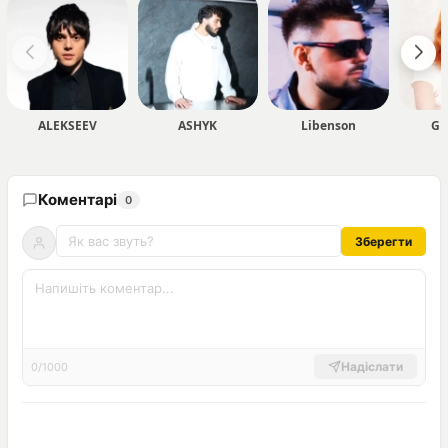
ALEKSEEV
ASHYK
Libenson
GR
Коментарі
0
Зберегти
Надіслати
0/1000