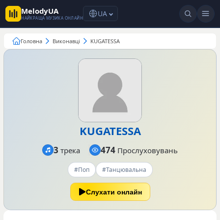
MelodyUA
UA
НАЙКРАЩА МУЗИКА ОНЛАЙН
Головна
Виконавці
KUGATESSA
KUGATESSA
3
474
трека
Прослуховувань
#Поп
#Танцювальна
Слухати онлайн