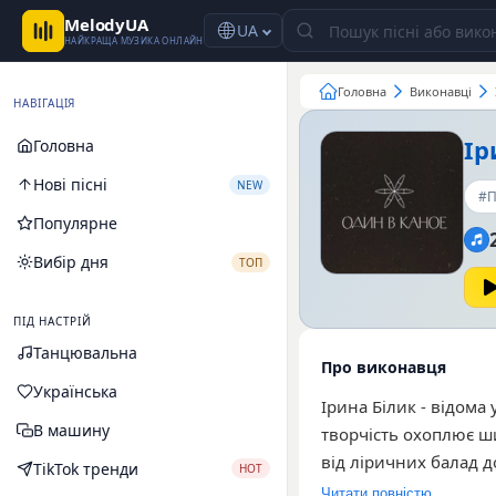
MelodyUA
UA
НАЙКРАЩА МУЗИКА ОНЛАЙН
Головна
Виконавці
НАВІГАЦІЯ
Ір
Головна
Нові пісні
NEW
#П
Популярне
Вибір дня
ТОП
ПІД НАСТРІЙ
Танцювальна
Про виконавця
Українська
Ірина Білик - відома
В машину
творчість охоплює ши
від ліричних балад 
TikTok тренди
HOT
що підтверджується 
Читати повністю