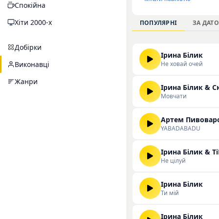
Спокійна
композицій, представ
«Не цілуй». Музика 
Хіти 2000-х
ПОПУЛЯРНІ
ЗА ДАТ
протягом тривалого ч
сайті.
Добірки
Ірина Білик
Не ховай очей
Виконавці
Жанри
Ірина Білик & С
Мовчати
YABADABADU
Ірина Білик & Ті
Не цілуй
Ірина Білик
Ти мій
Ірина Білик