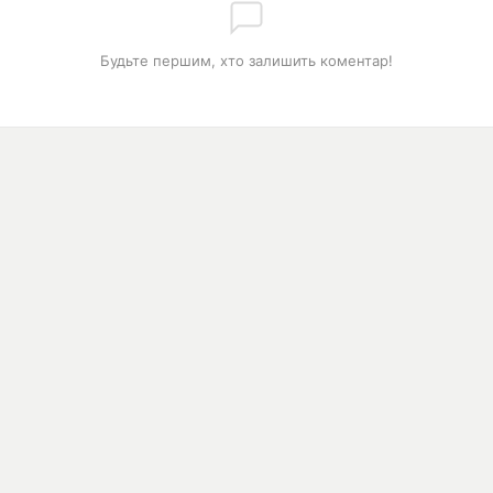
Будьте першим, хто залишить коментар!
РОЗДІЛИ
З
0:00
Контакти
я
М