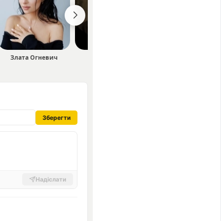
Злата Огневич
SKOFKA
Shnaps
Зберегти
Надіслати