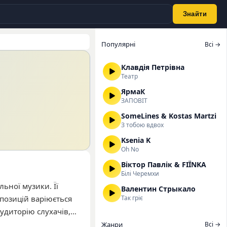
Знайти
Популярні
Всі →
Клавдія Петрівна
Театр
ЯрмаК
ЗАПОВІТ
SomeLines & Kostas Martzi
З тобою вдвох
Ksenia K
Oh No
Віктор Павлік & FIЇNKA
Білі Черемхи
ьної музики. Її
Валентин Стрыкало
мпозицій варіюється
Так гріє
удиторію слухачів,
пулярніших
Жанри
Всі →