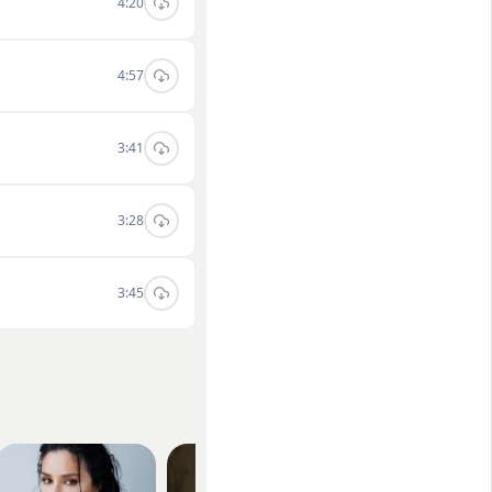
4:20
4:57
3:41
3:28
3:45