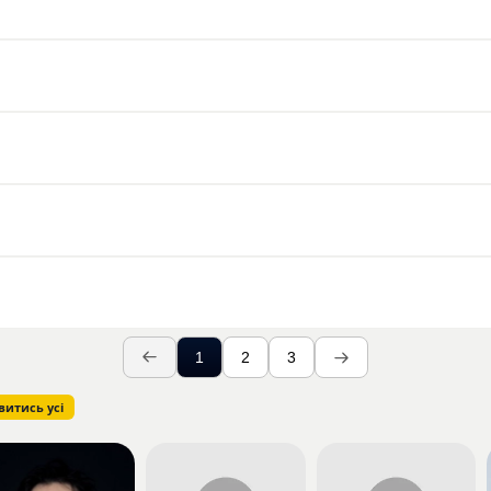
1
2
3
витись усі