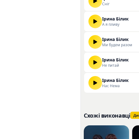
Сніг
Ірина Білик
А я пливу
Ірина Білик
Ми будем разом
Ірина Білик
Не питай
Ірина Білик
Нас Нема
Схожі виконавці
Ди