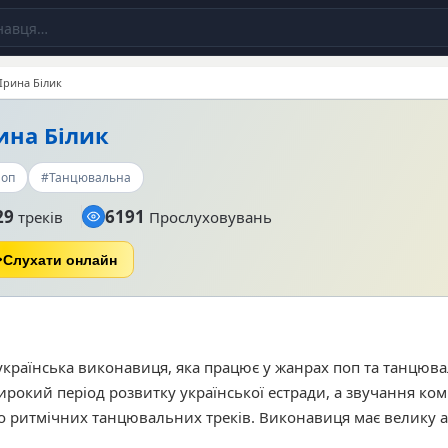
Ірина Білик
ина Білик
оп
#Танцювальна
29
6191
треків
Прослуховувань
Слухати онлайн
 українська виконавиця, яка працює у жанрах поп та танцювал
рокий період розвитку української естради, а звучання ко
до ритмічних танцювальних треків. Виконавиця має велику а
3 688 прослуховуваннями на нашому порталі. Серед найпо