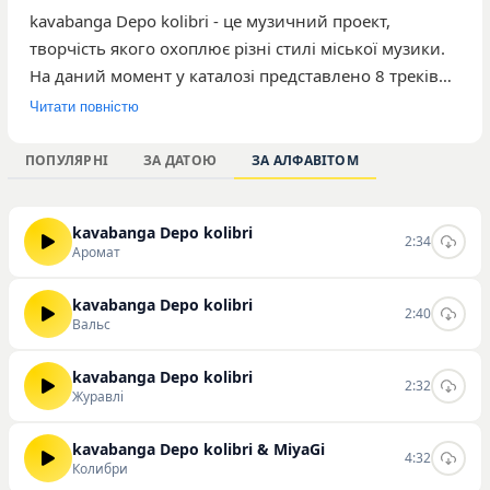
kavabanga Depo kolibri - це музичний проект,
творчість якого охоплює різні стилі міської музики.
На даний момент у каталозі представлено 8 треків
гурту, які сумарно зібрали 525 прослуховувань на
Читати повністю
нашому сайті. Серед найбільш популярних
композицій виконавців варто виділити треки
ПОПУЛЯРНІ
ЗА ДАТОЮ
ЗА АЛФАВІТОМ
«Аромат», «Журавлі» та «Любовь, как осень (Karmv
slap house remix)», що демонструють характерне для
kavabanga Depo kolibri
колективу звучання. Музика гурту орієнтована на
2:34
Аромат
широку аудиторію слухачів, які цікавляться
актуальними релізами та експериментами з
kavabanga Depo kolibri
2:40
електронними аранжуваннями. Ви маєте
Вальс
можливість слухати та скачувати всі доступні треки
цього виконавця безпосередньо на нашому сайті.
kavabanga Depo kolibri
2:32
Журавлі
kavabanga Depo kolibri & MiyaGi
4:32
Колибри