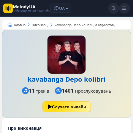
MelodyUA
UA
НАЙКРАЩА МУЗИКА ОНЛАЙН
Головна
Виконавці
kavabanga Depo kolibri (За алфавітом)
kavabanga Depo kolibri
11
1401
треків
Прослуховувань
Слухати онлайн
Про виконавця