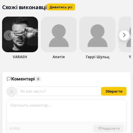
Схожі виконавці
Дивитись усі
VARASH
Апатія
Гаррі Шульц
Y
Коментарі
0
Зберегти
Надіслати
0/1000