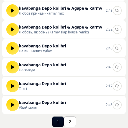
kavabanga Depo kolibri & Agape & karmv
2:48
Любов прийде - karmv rmx
kavabanga Depo kolibri & Agape & karmv
2:32
Любовь, як осінь (Karmv slap house remix)
kavabanga Depo kolibri
2:45
На вишневих губах
kavabanga Depo kolibri
2:43
Насолода
kavabanga Depo kolibri
2:17
Таксі
kavabanga Depo kolibri
2:46
Убий мене
1
2