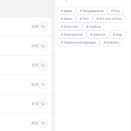
сякденному житті. Ви
# Джаз
# Танцювальна
# Рок
і.
# Блюз
# Поп
# Хіп-хоп та Реп
3:05
# Етно-поп
# Клубна
# Електронна
# Шансон
# Інді
# Українська народна
# Класика
2:57
3:37
4:24
3:13
4:02