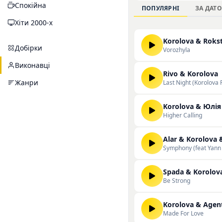
Спокійна
прослуховування під 
ПОПУЛЯРНІ
ЗА ДАТ
маєте можливість слу
Хіти 2000-х
Korolova & Roks
Добірки
Vorozhyla
Виконавці
Rivo & Korolova
Жанри
Last Night (Korolova 
Korolova & Юлія
Higher Calling
Alar & Korolova
Symphony (feat Yan
Spada & Korolov
Be Strong
Korolova & Agen
Made For Love