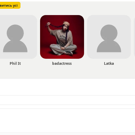
витись усі
Phil It
badactress
Latka