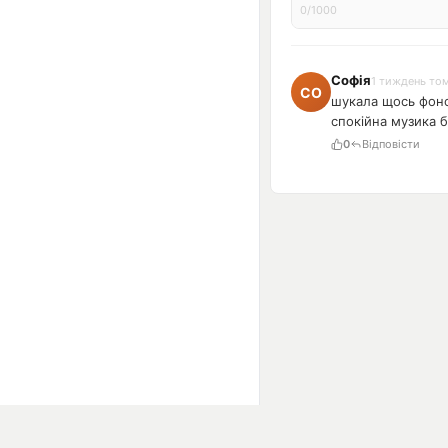
0/1000
Софія
1 тиждень то
шукала щось фонов
спокійна музика 
0
Відповісти