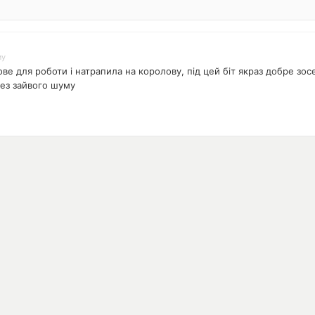
му
е для роботи і натрапила на королову, під цей біт якраз добре зос
без зайвого шуму