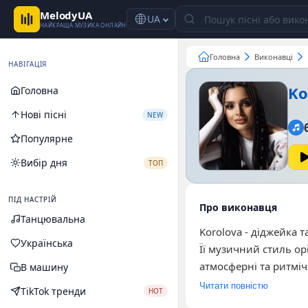
MelodyUA
UA
НАЙКРАЩА МУЗИКА ОНЛАЙН
Головна
Виконавці
НАВІГАЦІЯ
Ko
Головна
Нові пісні
NEW
Популярне
Вибір дня
ТОП
ПІД НАСТРІЙ
Про виконавця
Танцювальна
Korolova - діджейка 
Українська
Її музичний стиль о
атмосферні та ритмі
В машину
виділяються Symphony,
Читати повністю
TikTok тренди
HOT
момент творчість арт