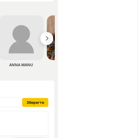
ANNA MANU
Shmiska
Yevhenii Dubovyk
Зберегти