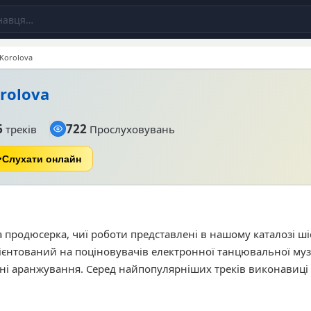
Korolova
rolova
6
722
треків
Прослуховувань
Слухати онлайн
та продюсерка, чиї роботи представлені в нашому каталозі ш
рієнтований на поціновувачів електронної танцювальної му
чні аранжування. Серед найпопулярніших треків виконавиці
 записаний разом із Yann Menge, Higher Calling та ремікс на
истки налічує 322 прослуховування на сайті. Ця музика під