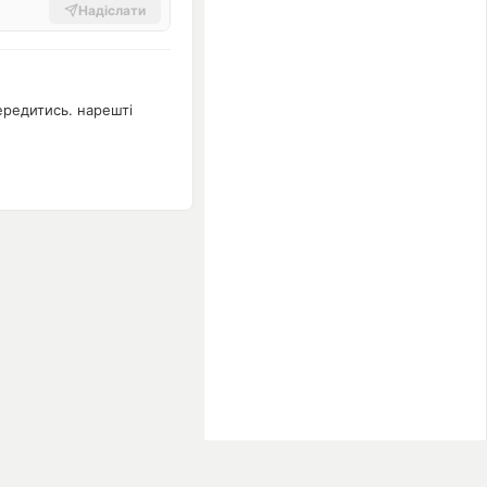
Надіслати
ередитись. нарешті