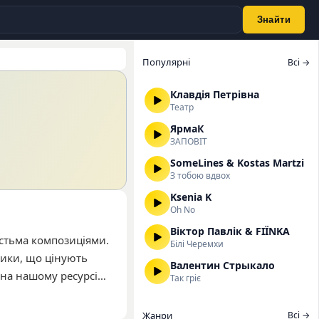
Знайти
Популярні
Всі →
Клавдія Петрівна
Театр
ЯрмаК
ЗАПОВІТ
SomeLines & Kostas Martzi
З тобою вдвох
Ksenia K
Oh No
Віктор Павлік & FIЇNKA
істьма композиціями.
Білі Черемхи
зики, що цінують
Валентин Стрыкало
 на нашому ресурсі
Так гріє
 Last Night. На даний
ходить для
Жанри
Всі →