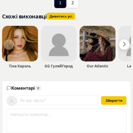
1
2
Схожі виконавці
Дивитись усі
Тіна Кароль
GG ГуляйГород
Our Atlantic
La
Коментарі
0
Зберегти