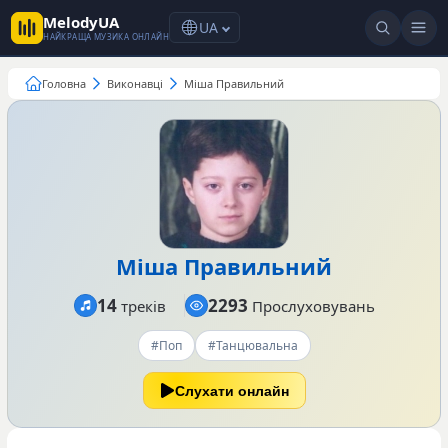
MelodyUA
UA
НАЙКРАЩА МУЗИКА ОНЛАЙН
Головна
Виконавці
Міша Правильний
Міша Правильний
14
2293
треків
Прослуховувань
#Поп
#Танцювальна
Слухати онлайн