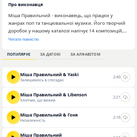
Про виконавця
Міша Правильний - виконавець, що працює у
жанрах поп та танцювальної музики. Його творчий
доробок у нашому каталозі налічує 14 композицій,
які сумарно зібрали 1 336 прослуховувань. Музика
Читати повністю
артиста вирізняється ритмічним звучанням,
орієнтованим на широку аудиторію поціновувачів
ПОПУЛЯРНІ
ЗА ДАТОЮ
ЗА АЛФАВІТОМ
сучасної поп-сцени. Серед найпопулярніших треків
виконавця варто виділити такі композиції, як
Міша Правильний & Yaski
«Залишимось в спогадах», «Хлопчик, що вижив» та
2:40
Залишимось в спогадах
«Джон Корнвелл». Ці роботи демонструють основні
стилістичні особливості його творчості та підхід до
Міша Правильний & Libenson
2:21
аранжування. Ви можете слухати та завантажувати
Хлопчик, що вижив
треки Міші Правильного на нашому сайті у
зручному форматі.
Міша Правильний & Гоня
2:16
Незалежність
Міша Правильний