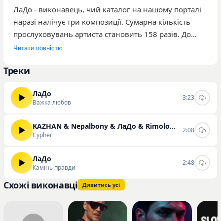
ЛаДо - виконавець, чий каталог на нашому порталі
наразі налічує три композиції. Сумарна кількість
прослуховувань артиста становить 158 разів. До
переліку найпопулярніших треків виконавця
Читати повністю
входять «Важка любов», «Камінь правди» та
Треки
«Cypher». Музичний матеріал представлений у
форматі окремих синглів, які відображають
ЛаДо
поточний творчий етап автора. Творчість ЛаДо
3:23
Важка любов
орієнтована на слухачів, які цікавляться
актуальними релізами та експериментальною
KAZHAN & Nepalbony & ЛаДо & Rimolov & SLOWOMOW
2:08
музикою. Ви можете ознайомитися з усіма
Cypher
доступними треками цього виконавця, а також
прослухати та скачати їх безпосередньо на нашому
ЛаДо
2:48
Камінь правди
сайті.
Схожі виконавці
Дивитись усі