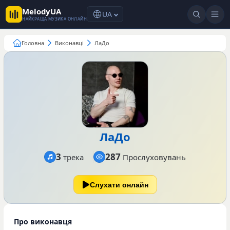
MelodyUA
UA
НАЙКРАЩА МУЗИКА ОНЛАЙН
Головна
Виконавці
ЛаДо
ЛаДо
3
287
трека
Прослуховувань
Слухати онлайн
Про виконавця