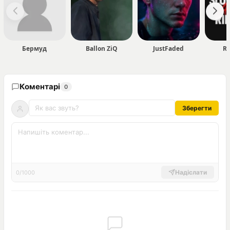
Бермуд
Ballon ZiQ
JustFaded
R
Коментарі
0
Зберегти
Надіслати
0/1000