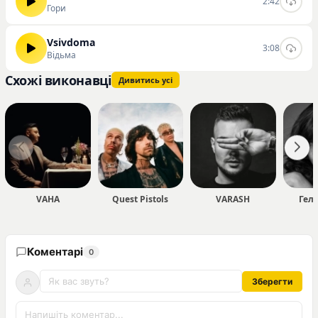
2:42
Гори
Vsivdoma
3:08
Відьма
Схожі виконавці
Дивитись усі
VAHA
Quest Pistols
VARASH
Гел
Коментарі
0
Зберегти