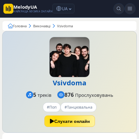
MelodyUA
UA
НАЙКРАЩА МУЗИКА ОНЛАЙН
Головна
Виконавці
Vsivdoma
Vsivdoma
5
876
треків
Прослуховувань
#Поп
#Танцювальна
Слухати онлайн