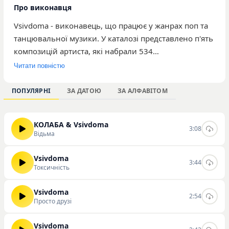
Про виконавця
Vsivdoma - виконавець, що працює у жанрах поп та
танцювальної музики. У каталозі представлено п'ять
композицій артиста, які набрали 534
прослуховування на нашому ресурсі. Серед
Читати повністю
найбільш популярних треків виділяються
«Токсичність», «Просто друзі» та «Гори», що
ПОПУЛЯРНІ
ЗА ДАТОЮ
ЗА АЛФАВІТОМ
демонструють характерне для виконавця динамічне
звучання, орієнтоване на широку аудиторію
КОЛАБА & Vsivdoma
поціновувачів легкої танцювальної музики.
3:08
Відьма
Композиції поєднують сучасні ритми та доступні
тексти, що робить їх доречними для форматів радіо
Vsivdoma
3:44
та тематичних плейлистів. Ознайомитися з
Токсичність
творчістю музиканта, прослухати представлені треки
та завантажити їх у високій якості можна
Vsivdoma
2:54
Просто друзі
безпосередньо на нашому сайті.
Vsivdoma