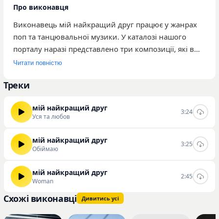
Про виконавця
Виконавець мій найкращий друг працює у жанрах
поп та танцювальної музики. У каталозі нашого
порталу наразі представлено три композиції, які в
сумі набрали 282 прослуховування. До найбільш
Читати повністю
популярних треків автора належать «Обіймаю», «Уся
Треки
та любов» та «Woman». Музика артиста орієнтована
на широку аудиторію, яка віддає перевагу
мій найкращий друг
ритмічним композиціям та сучасним поп-
3:24
Уся та любов
аранжуванням. Творчість вирізняється стабільним
темпом та акцентом на танцювальну складову, що
мій найкращий друг
3:25
робить треки придатними для прослуховування у
Обіймаю
повсякденному форматі. Ви можете слухати та
завантажувати треки цього виконавця на нашому
мій найкращий друг
2:45
Woman
сайті.
Схожі виконавці
Дивитись усі