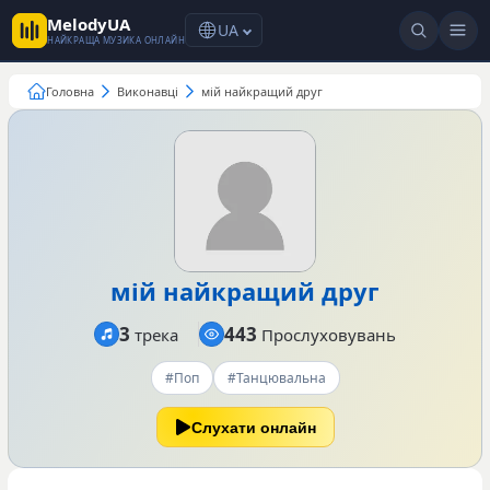
MelodyUA
UA
НАЙКРАЩА МУЗИКА ОНЛАЙН
Головна
Виконавці
мій найкращий друг
мій найкращий друг
3
443
трека
Прослуховувань
#Поп
#Танцювальна
Слухати онлайн