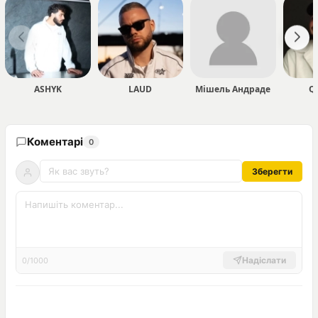
ASHYK
LAUD
Мішель Андраде
Q
Коментарі
0
Зберегти
Надіслати
0/1000