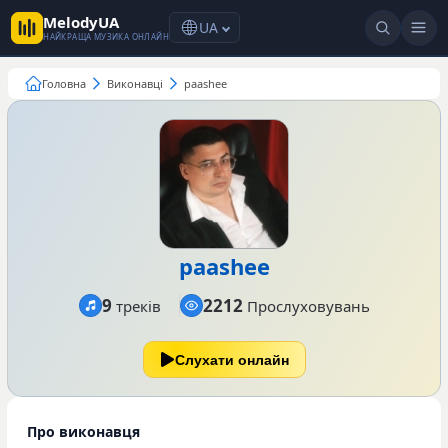
MelodyUA
UA
НАЙКРАЩА МУЗИКА ОНЛАЙН
Головна
Виконавці
paashee
paashee
9
2212
треків
Прослуховувань
Слухати онлайн
Про виконавця