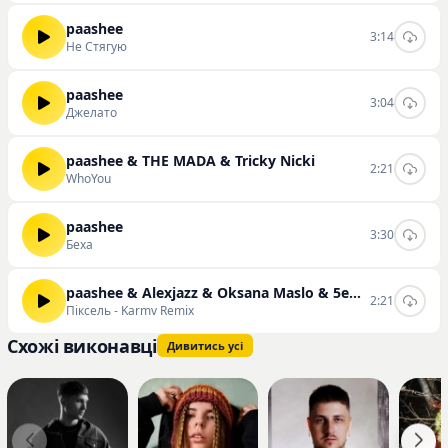
paashee
3:14
Не Стягую
paashee
3:04
Джелато
paashee & THE MADA & Tricky Nicki
2:21
WhoYou
paashee
3:30
Беха
paashee & Alexjazz & Oksana Maslo & 5entave & karmv
2:21
Піксель - Karmv Remix
Схожі виконавці
Дивитись усі