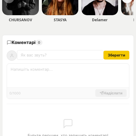
CHURSANOV
STASYA
Delamer
D
Коментарі
0
Зберегти
Надіслати
0/1000
Будьте першим, хто залишить коментар!