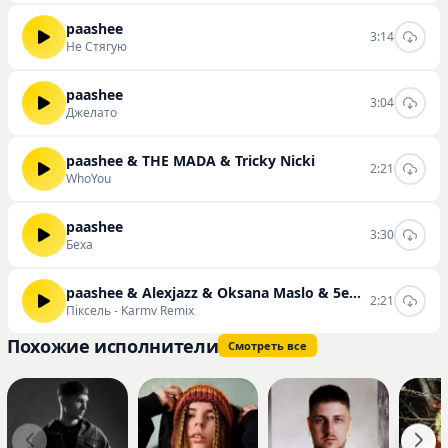
paashee
3:14
Не Стягую
paashee
3:04
Джелато
paashee & THE MADA & Tricky Nicki
2:21
WhoYou
paashee
3:30
Беха
paashee & Alexjazz & Oksana Maslo & 5entave & karmv
2:21
Піксель - Karmv Remix
Похожие исполнители
Смотреть все