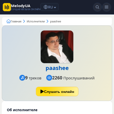
MelodyUA
RU
ЛУЧШАЯ МУЗЫКА ОНЛАЙН
Главная
Исполнители
paashee
paashee
9
2260
треков
Прослушиваний
Слушать онлайн
Об исполнителе