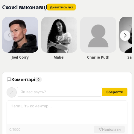
Схожі виконавці
Дивитись усі
Joel Corry
Mabel
Charlie Puth
Sam
Коментарі
0
Зберегти
Надіслати
0/1000