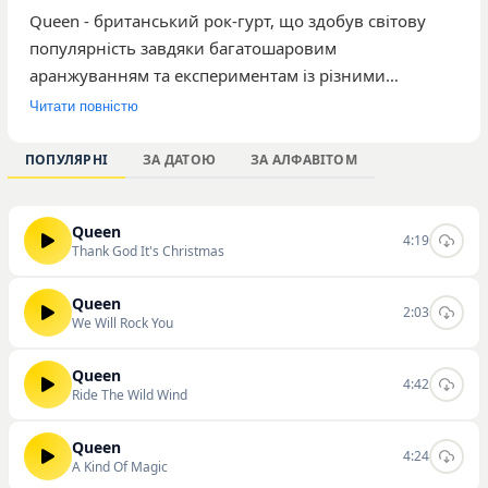
Queen - британський рок-гурт, що здобув світову
популярність завдяки багатошаровим
аранжуванням та експериментам із різними
музичними напрямками. У каталозі нашого порталу
Читати повністю
представлено 170 композицій колективу, які
набрали понад 9 353 прослуховування. Серед
ПОПУЛЯРНІ
ЗА ДАТОЮ
ЗА АЛФАВІТОМ
найбільш популярних треків користувачі часто
обирають святкову композицію Thank God It's
Queen
Christmas, динамічну Ride The Wild Wind та відомий
4:19
Thank God It's Christmas
мікс There Must Be More To Life Than This. Музика
гурту орієнтована на широке коло слухачів, які
Queen
2:03
цінують якісне студійне звучання та складні
We Will Rock You
інструментальні партії. Ви можете слухати та
скачувати треки виконавця безпосередньо на
Queen
4:42
Ride The Wild Wind
нашому сайті.
Queen
4:24
A Kind Of Magic