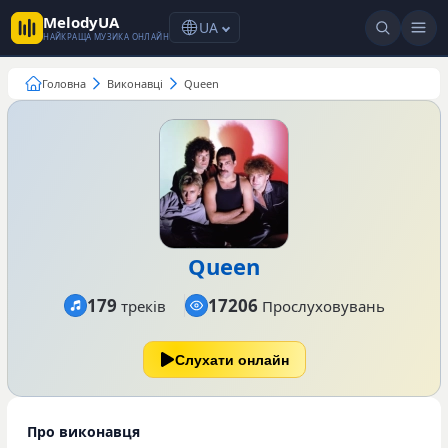
MelodyUA
UA
НАЙКРАЩА МУЗИКА ОНЛАЙН
Головна
Виконавці
Queen
Queen
179
17206
треків
Прослуховувань
Слухати онлайн
Про виконавця