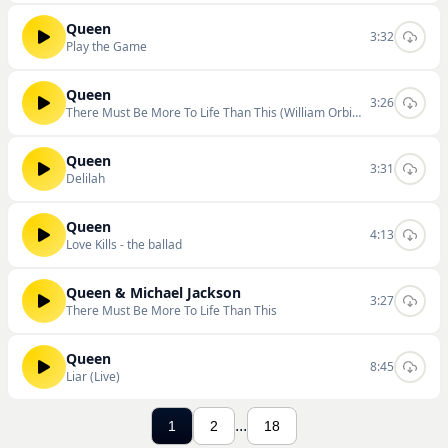
Queen
3:32
Play the Game
Queen
3:26
There Must Be More To Life Than This (William Orbit Mix)
Queen
3:31
Delilah
Queen
4:13
Love Kills - the ballad
Queen & Michael Jackson
3:27
There Must Be More To Life Than This
Queen
8:45
Liar (Live)
...
1
2
18