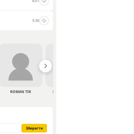
4:01
3:36
ROMAN TIK
Бодя Бадьорий
Кажанна
Зберегти