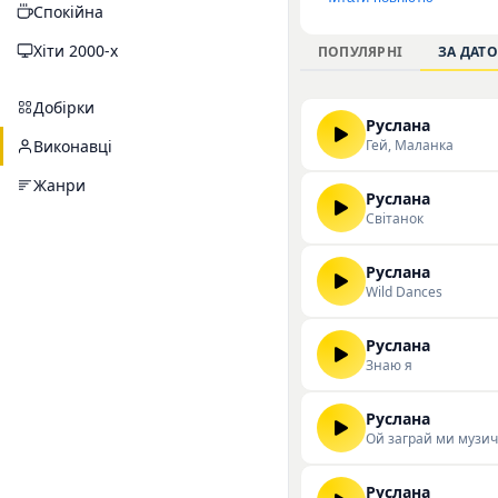
Спокійна
я», «Світанок» та «
орієнтованого на та
Хіти 2000-х
ПОПУЛЯРНІ
ЗА ДАТ
творчий доробок, пр
скачувати треки Русл
Добірки
Руслана
Гей, Маланка
Виконавці
Жанри
Руслана
Світанок
Руслана
Wild Dances
Руслана
Знаю я
Руслана
Ой заграй ми музи
Руслана