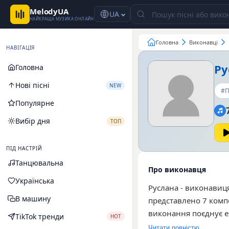
MelodyUA
UA
НАЙКРАЩА МУЗИКА ОНЛАЙН
Головна
Виконавці
НАВІГАЦІЯ
Ру
Головна
Нові пісні
NEW
#П
Популярне
Вибір дня
ТОП
ПІД НАСТРІЙ
Танцювальна
Про виконавця
Українська
Руслана - виконавиця
В машину
представлено 7 компо
виконання поєднує е
TikTok тренди
HOT
звучання для широко
Читати повністю