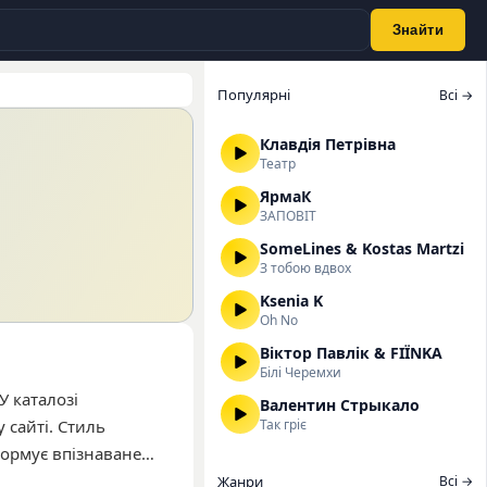
Знайти
Популярні
Всі →
Клавдія Петрівна
Театр
ЯрмаК
ЗАПОВІТ
SomeLines & Kostas Martzi
З тобою вдвох
Ksenia K
Oh No
Віктор Павлік & FIЇNKA
Білі Черемхи
У каталозі
Валентин Стрыкало
 сайті. Стиль
Так гріє
формує впізнаване
истувачів є «Знаю
Жанри
Всі →