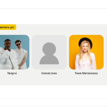
витись усі
Творчі
SomeLines
Тоня Матвієнко