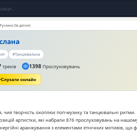
Руслана (За датою)
слана
оп
#Танцювальна
7
1398
треків
Прослуховувань
Слухати онлайн
, чия творчість охоплює поп-музику та танцювальні ритми. 
зицій артистки, які набрали 876 прослуховувань на нашому
нергійні аранжування з елементами етнічних мотивів, що 
го кола слухачів. Найбільш популярними треками серед кор