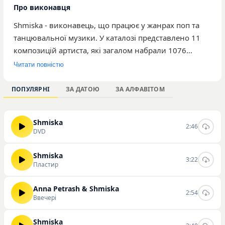
Про виконавця
Shmiska - виконавець, що працює у жанрах поп та
танцювальної музики. У каталозі представлено 11
композицій артиста, які загалом набрали 1076
прослуховувань на сайті. До найбільш популярних
Читати повністю
треків за статистикою прослуховувань належать
«DVD», «Балкон» та «Ввечері». Музика виконавця
ПОПУЛЯРНІ
ЗА ДАТОЮ
ЗА АЛФАВІТОМ
орієнтована на широку аудиторію, яка надає
перевагу динамічним ритмам та сучасним поп-
Shmiska
аранжуванням. Творчість артиста вирізняється
2:46
DVD
акцентом на танцювальному звучанні, що робить
його композиції актуальними для повсякденного
Shmiska
3:22
прослуховування. Ознайомитися з повною
Пластир
дискографією, слухати та скачувати треки виконавця
ви можете на нашому сайті.
Anna Petrash & Shmiska
2:54
Ввечері
Shmiska