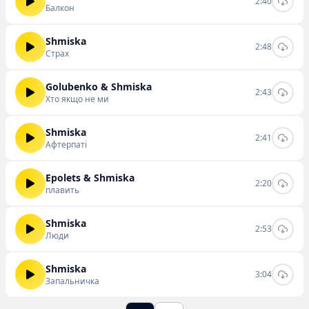
2:40
Балкон
Shmiska
2:48
Страх
Golubenko & Shmiska
2:43
Хто якщо не ми
Shmiska
2:41
Афтерпаті
Epolets & Shmiska
2:20
плавить
Shmiska
2:53
Люди
Shmiska
3:04
Запальничка