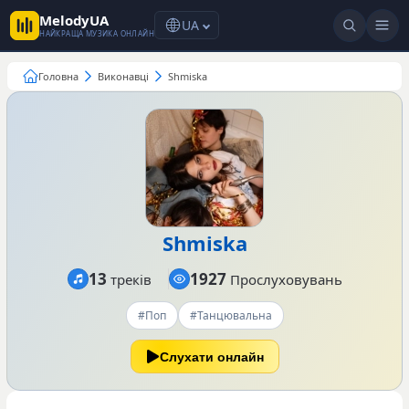
MelodyUA
UA
НАЙКРАЩА МУЗИКА ОНЛАЙН
Головна
Виконавці
Shmiska
Shmiska
13
1927
треків
Прослуховувань
#Поп
#Танцювальна
Слухати онлайн