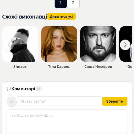
1
2
Схожі виконавці
Дивитись усі
Shnaps
Тіна Кароль
Саша Чемеров
Gol
Коментарі
0
Зберегти