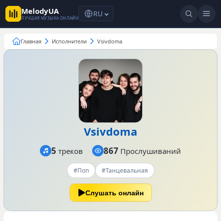
MelodyUA
RU
ЛУЧШАЯ МУЗЫКА ОНЛАЙН
Главная
Исполнители
Vsivdoma
Vsivdoma
5
867
треков
Прослушиваний
#Поп
#Танцевальная
Слушать онлайн