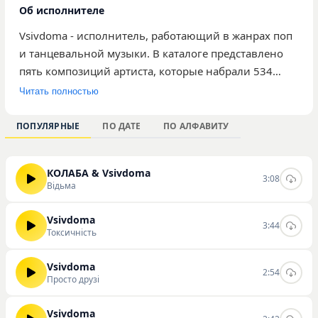
Об исполнителе
Vsivdoma - исполнитель, работающий в жанрах поп
и танцевальной музыки. В каталоге представлено
пять композиций артиста, которые набрали 534
прослушивания на нашем ресурсе. Среди наиболее
Читать полностью
популярных треков выделяются «Токсичність»,
«Просто друзі» и «Гори», демонстрирующие
ПОПУЛЯРНЫЕ
ПО ДАТЕ
ПО АЛФАВИТУ
характерное для исполнителя динамичное
звучание, ориентированное на широкую
КОЛАБА & Vsivdoma
аудиторию ценителей легкой танцевальной
3:08
Відьма
музыки. Композиции сочетают современные ритмы
и доступные тексты, что делает их подходящими для
Vsivdoma
3:44
форматов радио и тематических плейлистов.
Токсичність
Ознакомиться с творчеством музыканта, прослушать
представленные треки и скачать их в высоком
Vsivdoma
2:54
Просто друзі
качестве можно непосредственно на нашем сайте.
Vsivdoma