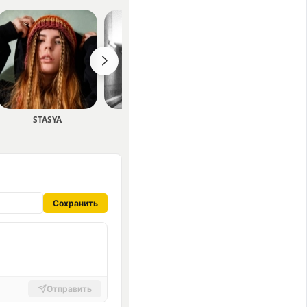
STASYA
askwhen
Maryna Krut
Сохранить
Отправить