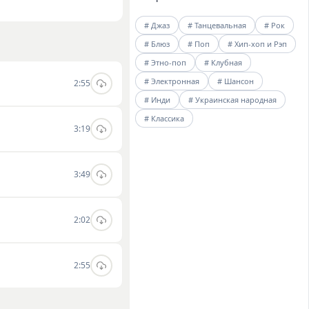
териал исполнителя
# Джаз
# Танцевальная
# Рок
альных вечеринок.
# Блюз
# Поп
# Хип-хоп и Рэп
ки непосредственно
# Этно-поп
# Клубная
# Электронная
# Шансон
2:55
# Инди
# Украинская народная
# Классика
3:19
3:49
2:02
2:55