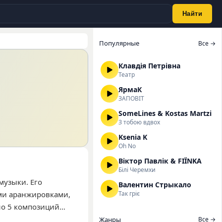
Найти
Популярные
Все →
Клавдія Петрівна
Театр
ЯрмаК
ЗАПОВІТ
SomeLines & Kostas Martzi
З тобою вдвох
Ksenia K
Oh No
Віктор Павлік & FIЇNKA
Білі Черемхи
музыки. Его
Валентин Стрыкало
ми аранжировками,
Так гріє
но 5 композиций
ее популярных треков
Жанры
Все →