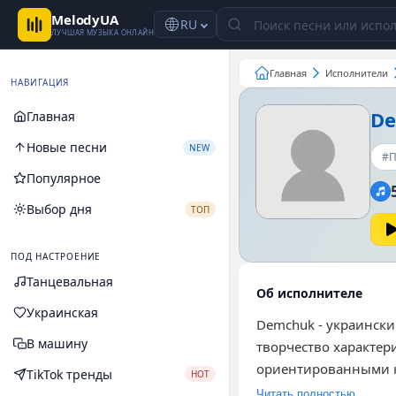
MelodyUA
RU
ЛУЧШАЯ МУЗЫКА ОНЛАЙН
Главная
Исполнители
НАВИГАЦИЯ
D
Главная
Новые песни
NEW
#П
Популярное
Выбор дня
ТОП
ПОД НАСТРОЕНИЕ
Танцевальная
Об исполнителе
Украинская
Demchuk - украински
В машину
творчество характе
ориентированными н
TikTok тренды
HOT
артиста, которые на
Читать полностью