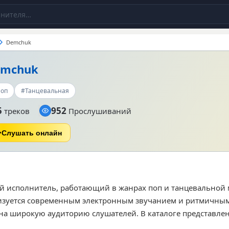
Demchuk
emchuk
оп
#Танцевальная
5
952
треков
Прослушиваний
Слушать онлайн
й исполнитель, работающий в жанрах поп и танцевальной 
ризуется современным электронным звучанием и ритмичны
а широкую аудиторию слушателей. В каталоге представле
брали 535 прослушиваний на нашем ресурсе. Среди наибол