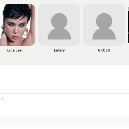
Lida Lee
Entely
GROSU