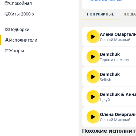
Спокойная
выделяются «Святий 
подходит для прослу
Хиты 2000-х
ПОПУЛЯРНЫЕ
ПО ДА
Вы можете ознакомит
на нашем сайте.
Подборки
Святий Миколай
Исполнители
Жанры
Demchuk
Терпіти не можу
Demchuk
Selfish
Demchuk & Анна
Цілуй
Святий Миколай
Похожие исполнит