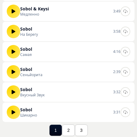
Sobol & Keysi
3:49
Медленно
Sobol
3:58
На Берегу
Sobol
4:16
Самая
Sobol
2:39
Сеньйорита
Sobol
3:32
Вкусный Звук
Sobol
3:31
Шикарно
1
2
3