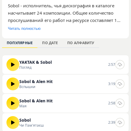
Sobol - исполнитель, чья дискография в каталоге
насчитывает 24 композиции. Общее количество
прослушиваний его работ на ресурсе составляет 1
327. Среди опубликованных треков наибольшее
Читать полностью
внимание аудитории привлекли композиции
«Погляд», «Вспышки» и «Медленно». Музыка автора
ПОПУЛЯРНЫЕ
ПО ДАТЕ
ПО АЛФАВИТУ
ориентирована на слушателей, которые
интересуются актуальными релизами и ищут новые
YAKTAK & Sobol
треки для своих плейлистов. Творчество артиста
2:57
Погляд
представлено в рамках сайта, где пользователи
могут ознакомиться с полной подборкой
Sobol & Alen Hit
3:19
материалов. Вы можете слушать и скачивать треки
Вспышки
этого исполнителя непосредственно на нашем
сайте.
Sobol & Alen Hit
2:58
Мая
Sobol
2:39
Чи Пам'ятаєш