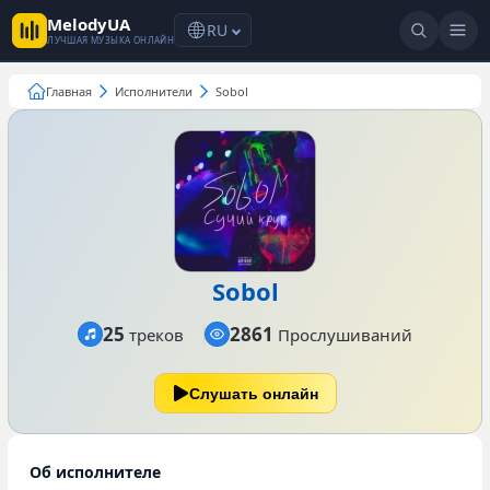
MelodyUA
RU
ЛУЧШАЯ МУЗЫКА ОНЛАЙН
Главная
Исполнители
Sobol
Sobol
25
2861
треков
Прослушиваний
Слушать онлайн
Об исполнителе