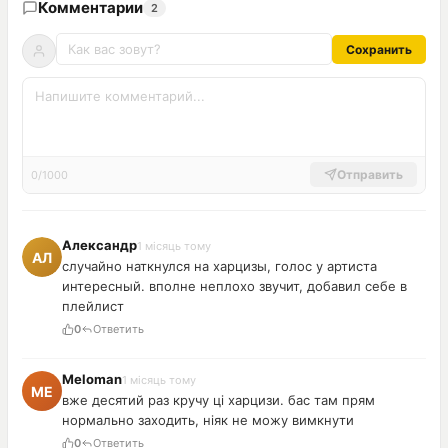
Комментарии
2
Сохранить
Отправить
0/1000
Александр
1 місяць тому
случайно наткнулся на харцизы, голос у артиста
интересный. вполне неплохо звучит, добавил себе в
плейлист
0
Ответить
Meloman
1 місяць тому
вже десятий раз кручу ці харцизи. бас там прям
нормально заходить, ніяк не можу вимкнути
0
Ответить