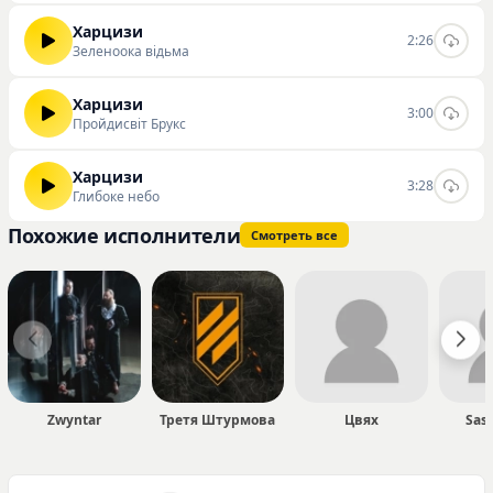
Харцизи
2:26
Зеленоока відьма
Харцизи
3:00
Пройдисвіт Брукс
Харцизи
3:28
Глибоке небо
Похожие исполнители
Смотреть все
Zwyntar
Третя Штурмова
Цвях
Sas