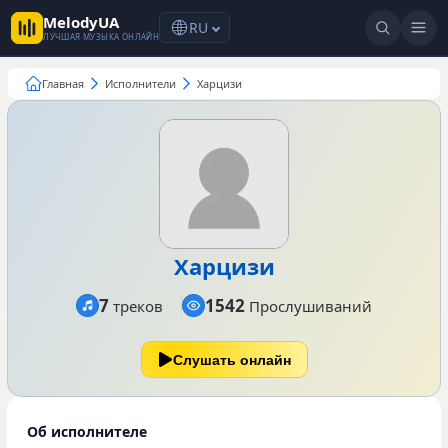
MelodyUA
RU
ЛУЧШАЯ МУЗЫКА ОНЛАЙН
Главная
Исполнители
Харцизи
Харцизи
7
1542
треков
Прослушиваний
Слушать онлайн
Об исполнителе