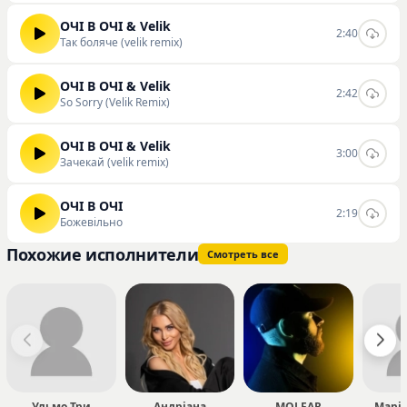
ОЧІ В ОЧІ & Velik
2:40
Так боляче (velik remix)
ОЧІ В ОЧІ & Velik
2:42
So Sorry (Velik Remix)
ОЧІ В ОЧІ & Velik
3:00
Зачекай (velik remix)
ОЧІ В ОЧІ
2:19
Божевільно
Похожие исполнители
Смотреть все
Ульмо Три
Андріана
MOLFAR
Марія