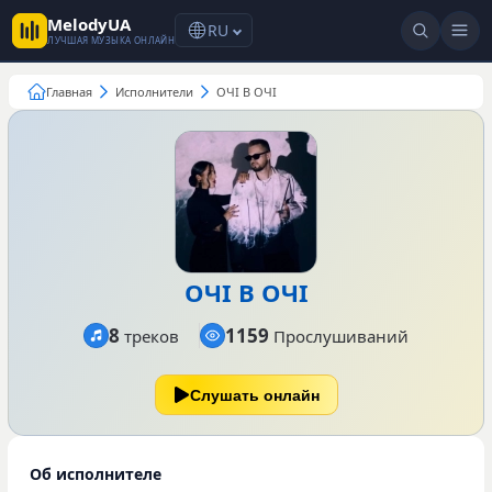
MelodyUA
RU
ЛУЧШАЯ МУЗЫКА ОНЛАЙН
Главная
Исполнители
ОЧІ В ОЧІ
ОЧІ В ОЧІ
8
1159
треков
Прослушиваний
Слушать онлайн
Об исполнителе