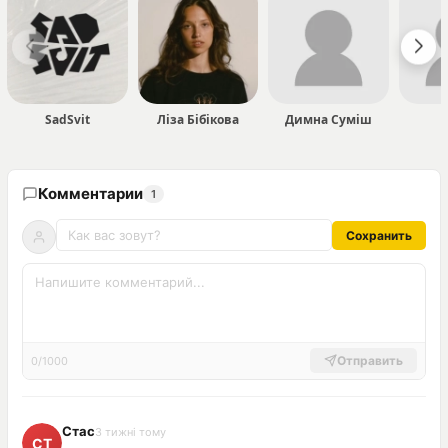
SadSvit
Ліза Бібікова
Димна Суміш
Комментарии
1
Сохранить
Отправить
0/1000
Стас
3 тижні тому