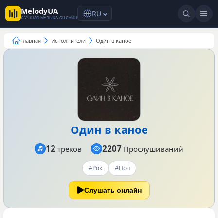
MelodyUA
RU
ЛУЧШАЯ МУЗЫКА ОНЛАЙН
Главная
Исполнители
Один в каное
Один в каное
12
2207
треков
Прослушиваний
#Рок
#Поп
Слушать онлайн