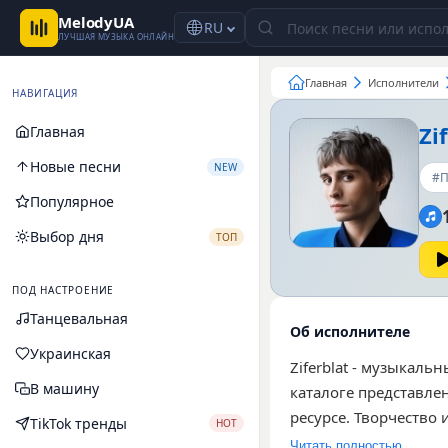
MelodyUA
RU
ЛУЧШАЯ МУЗЫКА ОНЛАЙН
Главная
Исполнители
НАВИГАЦИЯ
Zi
Главная
Новые песни
NEW
#П
Популярное
Выбор дня
ТОП
ПОД НАСТРОЕНИЕ
Танцевальная
Об исполнителе
Украинская
Ziferblat - музыкал
В машину
каталоге представле
ресурсе. Творчество
TikTok тренды
HOT
широкую аудиторию 
Читать полностью