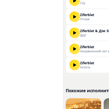
City
Ziferblat
Літаки
Ziferblat & Дім
Друг
Ziferblat
Незрівнянний світ 
Ziferblat
Victoria
Похожие исполнит