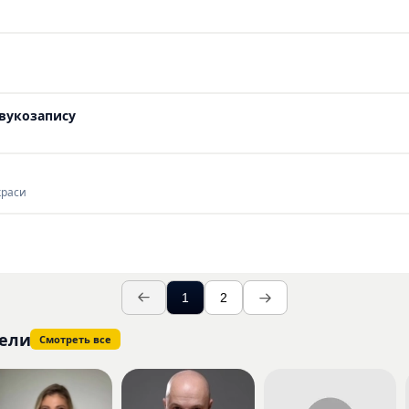
 Звукозапису
краси
1
2
ели
Смотреть все