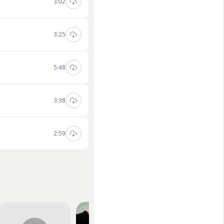
3:02
3:25
5:48
3:38
2:59