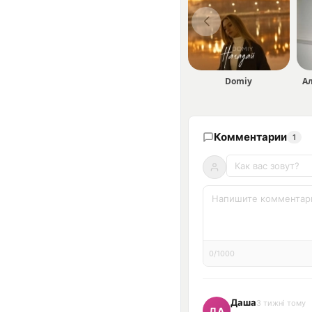
Domiy
А
Комментарии
1
0/1000
Даша
3 тижні тому