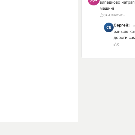
випадково натрапи
машині
0
Ответить
Сергей
2 т
раньше как
дороги са
0