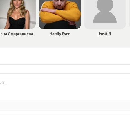
лена Омаргалиева
Hardly Ever
Positiff