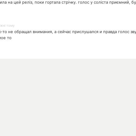
ла на цей реліз, поки гортала стрічку. голос у соліста приємний, бу
ижні тому
-то не обращал внимания, а сейчас прислушался и правда голос зв
мое то