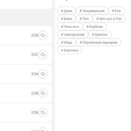
композицию «Дотепер і
# Джаз
# Танцевальная
# Рок
дневного
# Блюз
# Поп
# Хип-хоп и Рэп
еки исполнителя вы
# Этно-поп
# Клубная
# Электронная
# Шансон
2:59
# Инди
# Украинская народная
# Классика
3:01
3:54
2:38
2:56