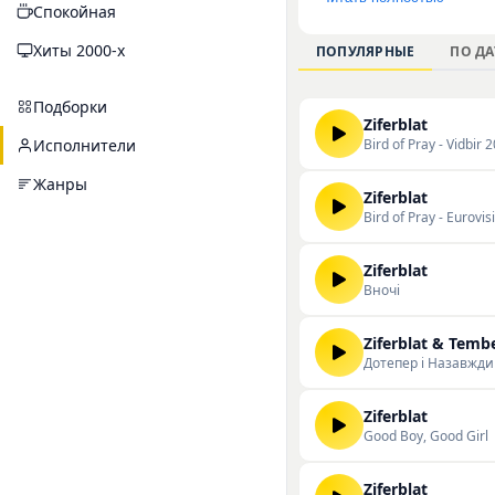
Спокойная
выделить «Bird of Pr
Назавжди». Музыкан
Хиты 2000-х
ПОПУЛЯРНЫЕ
ПО ДА
прослушивания. Озна
можете на нашем сай
Подборки
Ziferblat
Bird of Pray - Vidbir 
Исполнители
Жанры
Ziferblat
Bird of Pray - Eurovi
Ziferblat
Вночi
Ziferblat & Temb
Дотепер і Назавжди
Ziferblat
Good Boy, Good Girl
Ziferblat