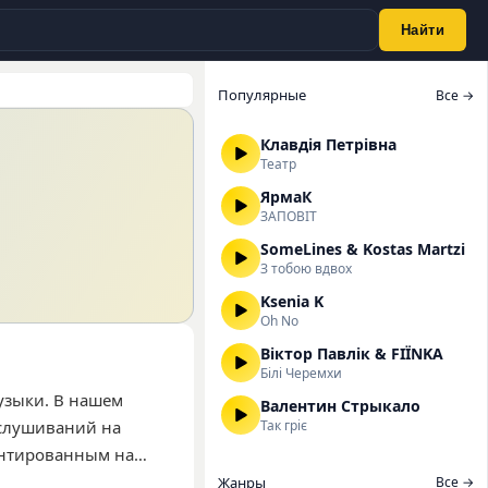
Найти
Популярные
Все →
Клавдія Петрівна
Театр
ЯрмаК
ЗАПОВІТ
SomeLines & Kostas Martzi
З тобою вдвох
Ksenia K
Oh No
Віктор Павлік & FIЇNKA
Білі Черемхи
узыки. В нашем
Валентин Стрыкало
ослушиваний на
Так гріє
ентированным на
лярных треков стоит
Жанры
Все →