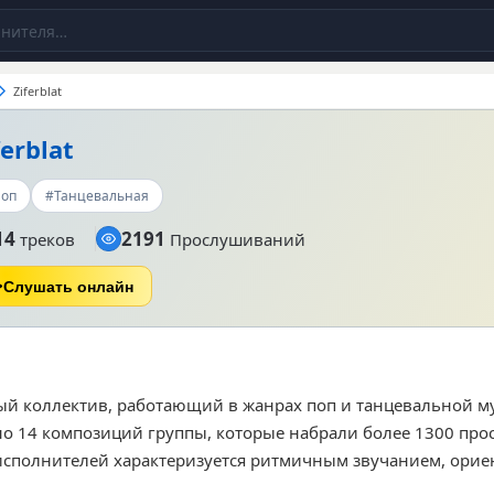
Ziferblat
ferblat
оп
#Танцевальная
14
2191
треков
Прослушиваний
Слушать онлайн
ьный коллектив, работающий в жанрах поп и танцевальной м
но 14 композиций группы, которые набрали более 1300 пр
 исполнителей характеризуется ритмичным звучанием, ори
любителей современной поп-музыки. Среди наиболее попу