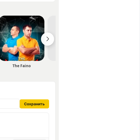
The Faino
Maryna Krut
Павло Зібров
Сохранить