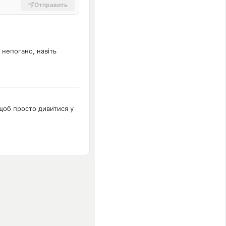
Отправить
 непогано, навіть
 щоб просто дивитися у