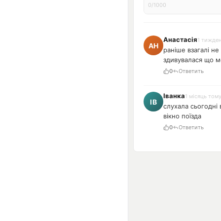
0/1000
Анастасія
1 тижде
раніше взагалі не
здивувалася що м
0
Ответить
Іванка
1 місяць том
слухала сьогодні 
вікно поїзда
0
Ответить