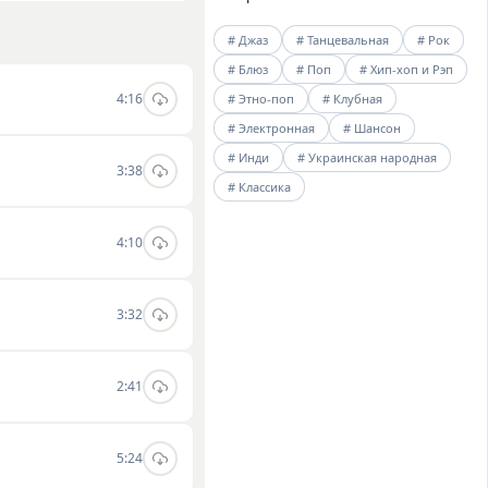
вана на ценителей
# Джаз
# Танцевальная
# Рок
ость слушать и
# Блюз
# Поп
# Хип-хоп и Рэп
4:16
# Этно-поп
# Клубная
# Электронная
# Шансон
# Инди
# Украинская народная
3:38
# Классика
4:10
3:32
2:41
5:24