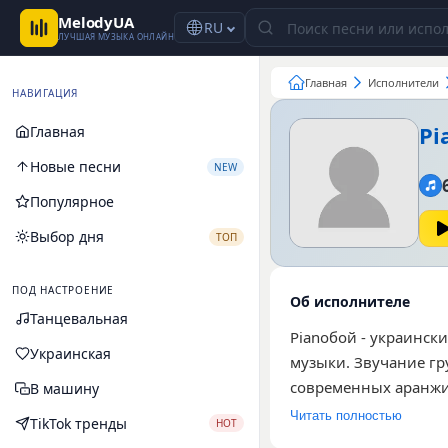
MelodyUA
RU
ЛУЧШАЯ МУЗЫКА ОНЛАЙН
Главная
Исполнители
НАВИГАЦИЯ
Pi
Главная
Новые песни
NEW
Популярное
Выбор дня
ТОП
ПОД НАСТРОЕНИЕ
Об исполнителе
Танцевальная
Pianoбой - украинск
Украинская
музыки. Звучание гр
современных аранжир
В машину
представлено шесть 
Читать полностью
TikTok тренды
HOT
треки «Шампанські о