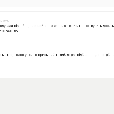
нь тому
 слухала піанобоя, але цей реліз якось зачепив. голос звучить досить
ені зайшло
у
в метро, голос у нього приємний такий. якраз підійшло під настрій,