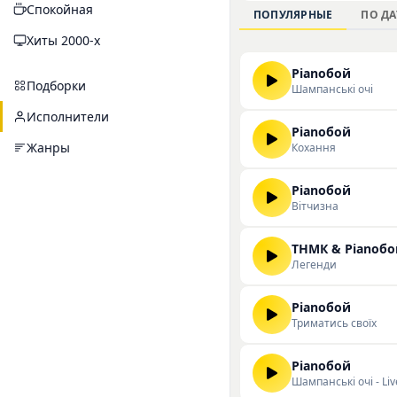
Спокойная
произведений на наш
ПОПУЛЯРНЫЕ
ПО ДА
искренней лирики и
Хиты 2000-х
скачивать треки исп
Pianoбой
Подборки
Шампанські очі
Исполнители
Pianoбой
Жанры
Кохання
Pianoбой
Вітчизна
ТНМК & Pianoбо
Легенди
Pianoбой
Триматись своїх
Pianoбой
Шампанські очі - Liv