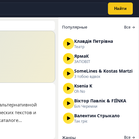
Найти
Популярные
Все →
Клавдія Петрівна
Театр
ЯрмаК
ЗАПОВІТ
SomeLines & Kostas Martzi
З тобою вдвох
Ksenia K
Oh No
Віктор Павлік & FIЇNKA
 альтернативной
Білі Черемхи
еских текстов и
Валентин Стрыкало
каталоге
Так гріє
е всего выбирают
ослушиваний
Жанры
Все →