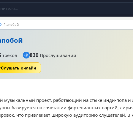
Pianoбой
anoбой
6
830
треков
Прослушиваний
Слушать онлайн
ий музыкальный проект, работающий на стыке инди-попа и
уппы базируется на сочетании фортепианных партий, лирич
овок, что привлекает широкую аудиторию слушателей. В 
композиций исполнителя, среди которых пользователи чащ
чі», «Кохання» и «Триматись своїх». Общее количество пр