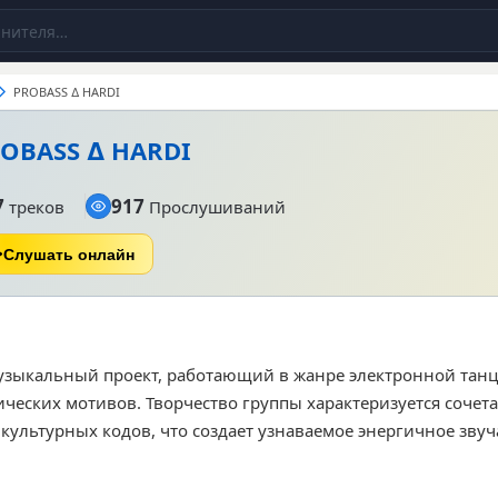
PROBASS ∆ HARDI
OBASS ∆ HARDI
7
917
треков
Прослушиваний
Слушать онлайн
музыкальный проект, работающий в жанре электронной тан
ческих мотивов. Творчество группы характеризуется соче
культурных кодов, что создает узнаваемое энергичное звуча
упно 7 композиций, среди которых наибольшим спросом по
rsion», «Нація» и «ОЦЕТ». Общее количество прослушивани