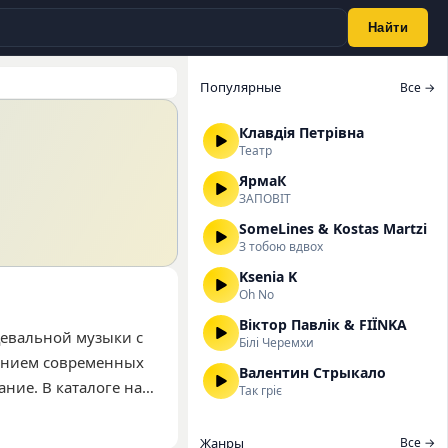
Найти
Популярные
Все →
Клавдія Петрівна
Театр
ЯрмаК
ЗАПОВІТ
SomeLines & Kostas Martzi
З тобою вдвох
Ksenia K
Oh No
Віктор Павлік & FIЇNKA
цевальной музыки с
Білі Черемхи
танием современных
Валентин Стрыкало
ние. В каталоге на
Так гріє
льзуются треки «Час
й на нашем сайте
Жанры
Все →