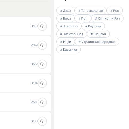
илю. Музыка проекта
# Джаз
# Танцевальная
# Рок
нные аранжировки.
# Блюз
# Поп
# Хип-хоп и Рэп
3:10
# Этно-поп
# Клубная
# Электронная
# Шансон
# Инди
# Украинская народная
2:49
# Классика
3:22
3:04
2:21
3:30