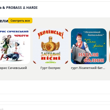
на & PROBASS ∆ HARDI
ели
Смотреть все
орис Сичевський
Гурт Експрес
гурт Лісапетний батальйон