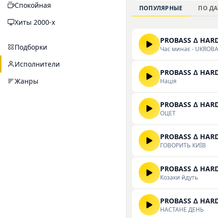
Спокойная
составляет 523, что
ПОПУЛЯРНЫЕ
ПО ДА
ориентирована на ш
Хиты 2000-х
Слушать и скачивать
PROBASS ∆ HARDI
Подборки
Час минає - UKROBA
Исполнители
PROBASS ∆ HARD
Жанры
Нація
PROBASS ∆ HARD
ОЦЕТ
PROBASS ∆ HARD
ГОВОРИТЬ КИЇВ
PROBASS ∆ HARDI
Козаки йдуть
PROBASS ∆ HARDI
НАСТАНЕ ДЕНЬ