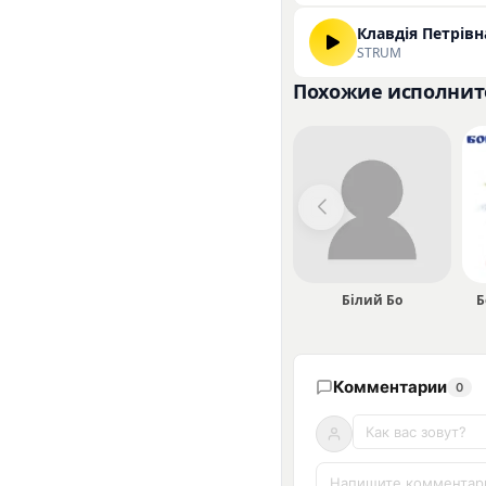
Клавдія Петрів
STRUM
Похожие исполнит
Білий Бо
Б
Комментарии
0