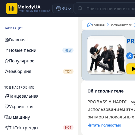
MelodyUA
RU
ЛУЧШАЯ МУЗЫКА ОНЛАЙН
Главная
Исполнители
НАВИГАЦИЯ
PR
Главная
Новые песни
NEW
Популярное
Выбор дня
ТОП
ПОД НАСТРОЕНИЕ
Об исполнителе
Танцевальная
PROBASS ∆ HARDI - 
Украинская
использованием этни
ритмов и локальных 
В машину
данный момент дост
Читать полностью
TikTok тренды
HOT
минає - UKROBASS ve