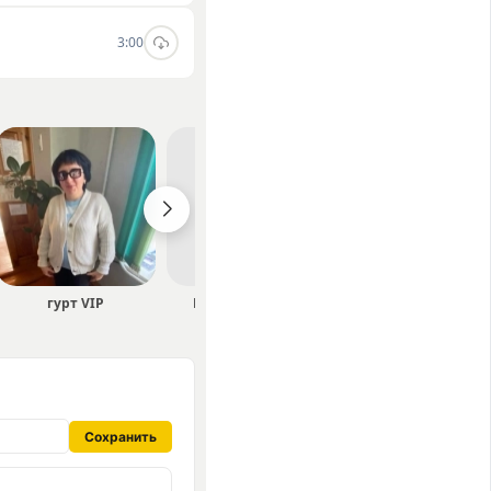
3:00
гурт VIP
Каша Сальцова
Росава
Сохранить