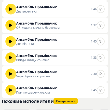
Ансамбль Проміньчик
1:46
Два веселі гусі
Ансамбль Проміньчик
1:32
Ой, ходила дівчина бережком
Ансамбль Проміньчик
1:45
Два півники
Ансамбль Проміньчик
1:33
Вийди, вийди сонечко
Ансамбль Проміньчик
2:30
Чорнобривий корольок
Ансамбль Проміньчик
1:45
Галя по садочку ходила
Похожие исполнители
Смотреть все