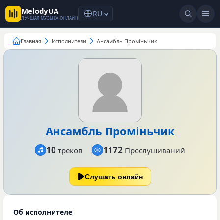
MelodyUA
RU
ЛУЧШАЯ МУЗЫКА ОНЛАЙН
Главная
Исполнители
Ансамбль Проміньчик
Ансамбль Проміньчик
10
1172
треков
Прослушиваний
Слушать онлайн
Об исполнителе