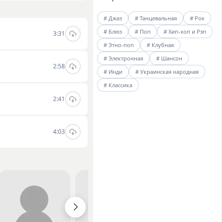
ляют составить
# Джаз
# Танцевальная
# Рок
ете слушать и
# Блюз
# Поп
# Хип-хоп и Рэп
3:31
# Этно-поп
# Клубная
# Электронная
# Шансон
2:58
# Инди
# Украинская народная
# Классика
2:41
4:03