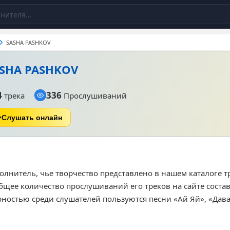
SASHA PASHKOV
SHA PASHKOV
4
336
трека
Прослушиваний
Слушать онлайн
олнитель, чье творчество представлено в нашем каталоге 
щее количество прослушиваний его треков на сайте состав
остью среди слушателей пользуются песни «Ай Яй», «Дава
ентирована на широкую аудиторию, которая интересуется 
ое звучание для своих плейлистов. Конкретные жанровые 