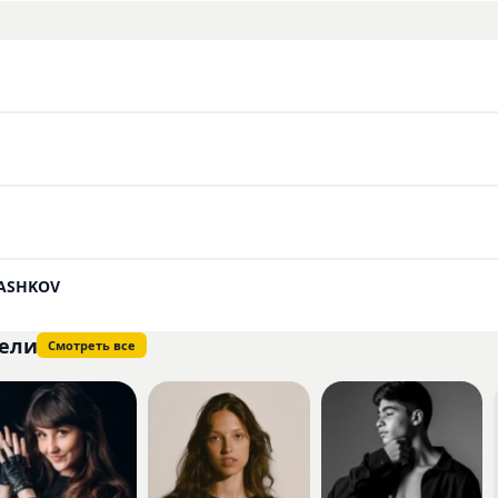
мент не определены, однако представленные работы позво
ение о его стиле. Все доступные треки исполнителя вы мож
сайте в удобном формате.
PASHKOV
ели
Смотреть все