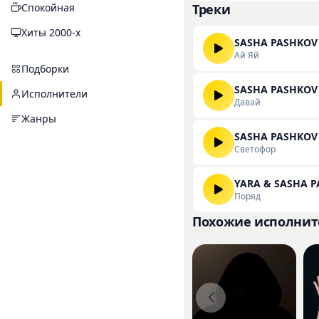
Спокойная
Треки
автора на данный мо
собственное впечатл
Хиты 2000-х
SASHA PASHKOV
скачивать на нашем 
Ай Яй
Подборки
SASHA PASHKOV
Исполнители
Давай
Жанры
SASHA PASHKOV
Светофор
YARA & SASHA 
Поряд
Похожие исполнит