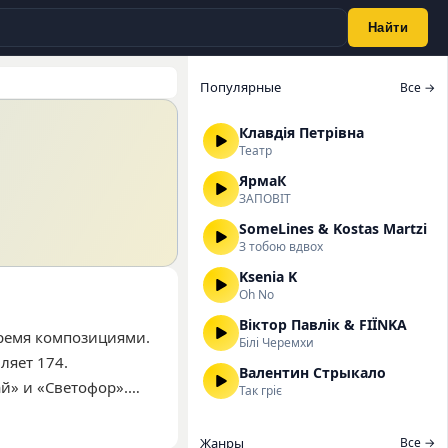
Найти
Популярные
Все →
Клавдія Петрівна
Театр
ЯрмаК
ЗАПОВІТ
SomeLines & Kostas Martzi
З тобою вдвох
Ksenia K
Oh No
Віктор Павлік & FIЇNKA
тремя композициями.
Білі Черемхи
ляет 174.
Валентин Стрыкало
й» и «Светофор».
Так гріє
современными
характеристики
Жанры
Все →