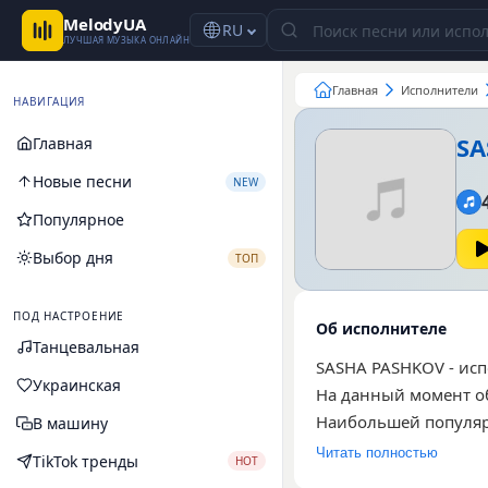
MelodyUA
RU
ЛУЧШАЯ МУЗЫКА ОНЛАЙН
Главная
Исполнители
НАВИГАЦИЯ
SA
Главная
Новые песни
NEW
Популярное
Выбор дня
ТОП
ПОД НАСТРОЕНИЕ
Об исполнителе
Танцевальная
SASHA PASHKOV - исп
Украинская
На данный момент об
Наибольшей популярн
В машину
Музыка артиста ори
Читать полностью
TikTok тренды
HOT
релизами и ищет нов