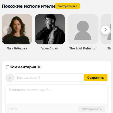
Похожие исполнители
Смотреть все
Ліза Бібікова
Vova Cigan
The Soul Delusion
The
Комментарии
0
Сохранить
Отправить
0/1000