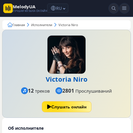
MelodyUA
RU
ЛУЧШАЯ МУЗЫКА ОНЛАЙН
Главная
Исполнители
Victoria Niro
Victoria Niro
12
2801
треков
Прослушиваний
Слушать онлайн
Об исполнителе