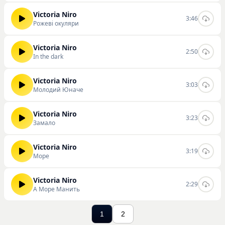
Victoria Niro
3:46
Рожеві окуляри
Victoria Niro
2:50
In the dark
Victoria Niro
3:03
Молодий Юначе
Victoria Niro
3:23
Замало
Victoria Niro
3:19
Море
Victoria Niro
2:29
А Море Манить
1
2