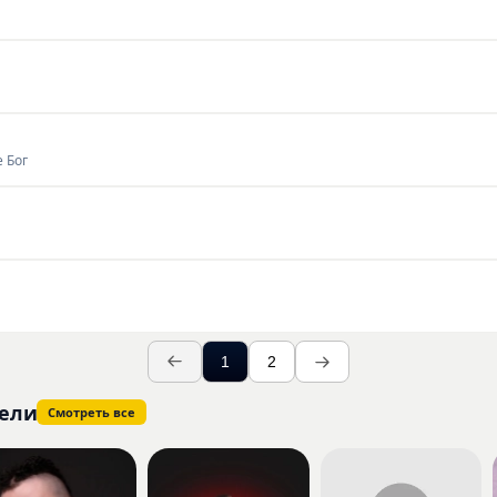
е Бог
1
2
ели
Смотреть все