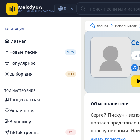
MelodyUA
RU
ЛУЧШАЯ МУЗЫКА ОНЛАЙН
Главная
Исполнители
НАВИГАЦИЯ
Се
Главная
Новые песни
NEW
#П
Популярное
Выбор дня
ТОП
ПОД НАСТРОЕНИЕ
Танцевальная
Об исполнителе
Украинская
Сергей Пискун - исп
В машину
портала представлен
прослушиваний. Наи
TikTok тренды
HOT
«Коли-небудь», «Сон
Читать полностью