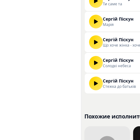
Ти саме та
Сергій Піскун
Марія
Сергій Піскун
Що хоче жінка - хоч
Сергій Піскун
Солодкі небеса
Сергій Піскун
Стежка до батьків
Похожие исполнит