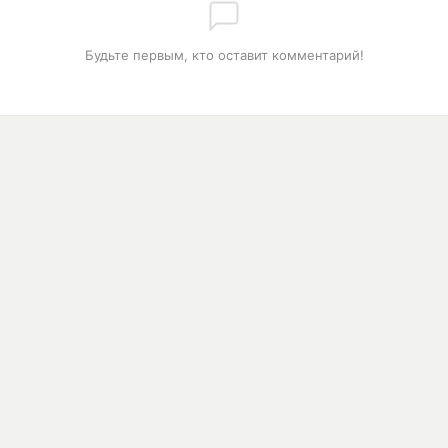
Будьте первым, кто оставит комментарий!
РАЗДЕЛЫ
О
0:00
Контакты
.
И