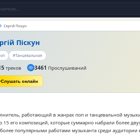
Сергій Піскун
ргій Піскун
оп
#Танцевальная
15
3461
треков
Прослушиваний
Слушать онлайн
олнитель, работающий в жанрах поп и танцевальной музыки
о 15 его композиций, которые суммарно набрали более дву
более популярными работами музыканта среди аудитории 
ечко» и «Даруйте квіти коханим». Его творчество ориенти