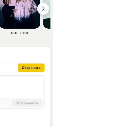
ОЧІ В ОЧІ
Nikow
Мішель Андраде
Сохранить
Отправить