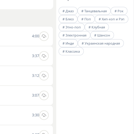
Музыка исполнителя
# Джаз
# Танцевальная
# Рок
миться с полной
# Блюз
# Поп
# Хип-хоп и Рэп
жете на нашем сайте.
# Этно-поп
# Клубная
# Электронная
# Шансон
4:00
# Инди
# Украинская народная
# Классика
3:37
3:12
3:07
3:30