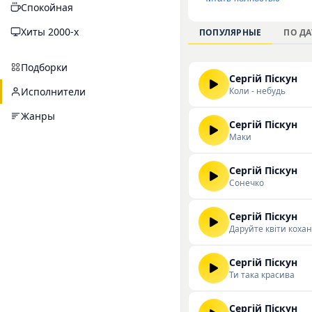
Спокойная
круг слушателей, п
подходит для прослу
Хиты 2000-х
ПОПУЛЯРНЫЕ
ПО ДА
дискографией артиста
Подборки
Сергій Піскун
Коли - небудь
Исполнители
Жанры
Сергій Піскун
Маки
Сергій Піскун
Сонечко
Сергій Піскун
Даруйте квіти коха
Сергій Піскун
Ти така красива
Сергій Піскун