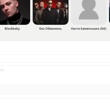
Blockbaby
Без Обмежень
Настя Каменських (NK)