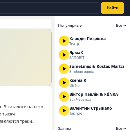
Найти
Популярные
Все →
Клавдія Петрівна
Театр
ЯрмаК
ЗАПОВІТ
SomeLines & Kostas Martzi
З тобою вдвох
Ksenia K
Oh No
Віктор Павлік & FIЇNKA
Білі Черемхи
. В каталоге нашего
Валентин Стрыкало
х тысяч
Так гріє
являются треки
ровано на широкий
Жанры
Все →