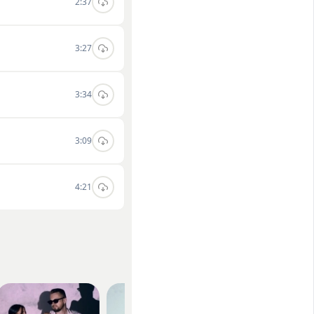
2:37
3:27
3:34
3:09
4:21