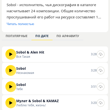
Sobol - исполнитель, чья дискография в каталоге
насчитывает 24 композиции. Общее количество
прослушиваний его работ на ресурсе составляет 1
327. Среди опубликованных треков наибольшее
Читать полностью
внимание аудитории привлекли композиции
«Погляд», «Вспышки» и «Медленно». Музыка автора
ПОПУЛЯРНЫЕ
ПО ДАТЕ
ПО АЛФАВИТУ
ориентирована на слушателей, которые
интересуются актуальными релизами и ищут новые
Sobol & Alen Hit
треки для своих плейлистов. Творчество артиста
3:28
Вся Такая
представлено в рамках сайта, где пользователи
могут ознакомиться с полной подборкой
Sobol
3:28
материалов. Вы можете слушать и скачивать треки
Незнакомая
этого исполнителя непосредственно на нашем
сайте.
Sobol
3:51
Тебе
Мулат & Sobol & KAMAZ
3:20
Люблю тебя, жизнь!