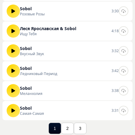
Sobol
3:30
Розовые Розы
Леся Ярославская & Sobol
4:18
Ищу Тебя
Sobol
3:32
Вкусный Звук
Sobol
3:42
Ледниковый Период
Sobol
3:38
Меланхолия
Sobol
3:31
Самая-Самая
1
2
3