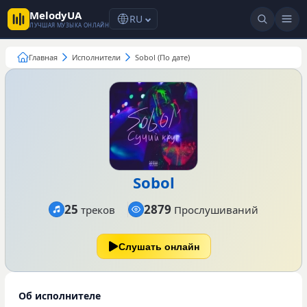
MelodyUA
RU
ЛУЧШАЯ МУЗЫКА ОНЛАЙН
Главная
Исполнители
Sobol (По дате)
Sobol
25
2879
треков
Прослушиваний
Слушать онлайн
Об исполнителе