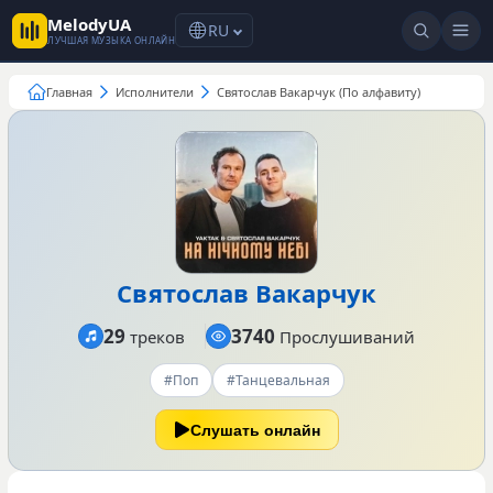
MelodyUA
RU
ЛУЧШАЯ МУЗЫКА ОНЛАЙН
Главная
Исполнители
Святослав Вакарчук (По алфавиту)
Святослав Вакарчук
29
3740
треков
Прослушиваний
#Поп
#Танцевальная
Слушать онлайн