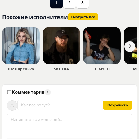
1
2
3
Похожие исполнители
Смотреть все
Юля Кренько
SKOFKA
TEMYCH
Мю
Комментарии
1
Сохранить