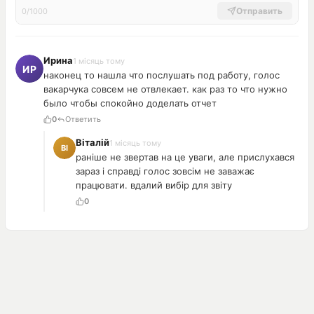
Отправить
0/1000
Ирина
1 місяць тому
наконец то нашла что послушать под работу, голос
вакарчука совсем не отвлекает. как раз то что нужно
было чтобы спокойно доделать отчет
0
Ответить
Віталій
1 місяць тому
раніше не звертав на це уваги, але прислухався
зараз і справді голос зовсім не заважає
працювати. вдалий вибір для звіту
0