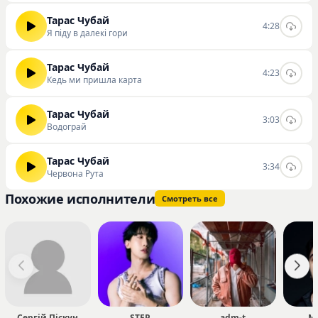
Тарас Чубай
4:28
Я піду в далекі гори
Тарас Чубай
4:23
Кедь ми пришла карта
Тарас Чубай
3:03
Водограй
Тарас Чубай
3:34
Червона Рута
Похожие исполнители
Смотреть все
Сергій Піскун
STEP
adm-t
M