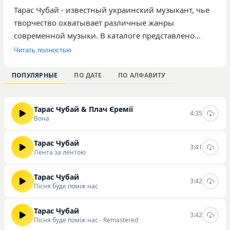
Тарас Чубай - известный украинский музыкант, чье
творчество охватывает различные жанры
современной музыки. В каталоге представлено
восемь композиций исполнителя, среди которых
Читать полностью
наиболее популярными по количеству
прослушиваний являются «Вона», «Лента за
ПОПУЛЯРНЫЕ
ПО ДАТЕ
ПО АЛФАВИТУ
лентою» и «Пісня буде поміж нас». Общее
количество прослушиваний его произведений на
Тарас Чубай & Плач Єремії
сайте составляет 952. Музыка артиста
4:35
Вона
ориентирована на широкую аудиторию, которая
ценит содержательные тексты и характерную
Тарас Чубай
3:41
авторскую манеру исполнения. Композиции
Лента за лентою
отличаются узнаваемым звучанием, ставшим
важной частью украинского культурного
Тарас Чубай
3:42
Пісня буде поміж нас
пространства. Вы можете слушать и скачивать треки
этого исполнителя непосредственно на нашем
Тарас Чубай
сайте.
3:42
Пісня буде поміж нас - Remastered