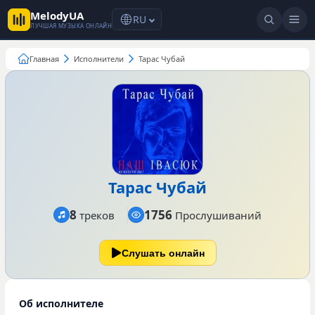
MelodyUA
RU
ЛУЧШАЯ МУЗЫКА ОНЛАЙН
Главная
Исполнители
Тарас Чубай
Тарас Чубай
8
1756
треков
Прослушиваний
Слушать онлайн
Об исполнителе