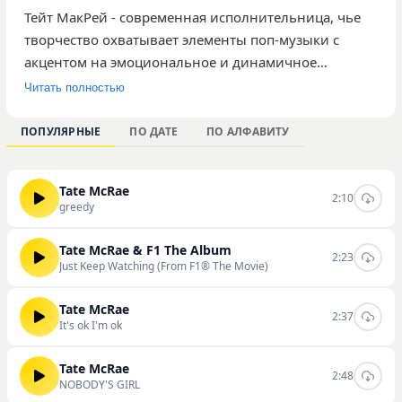
Тейт МакРей - современная исполнительница, чье
творчество охватывает элементы поп-музыки с
акцентом на эмоциональное и динамичное
звучание. В каталоге представлено 11 композиций
Читать полностью
артистки, которые набрали 730 прослушиваний на
нашем ресурсе. Среди наиболее популярных треков
ПОПУЛЯРНЫЕ
ПО ДАТЕ
ПО АЛФАВИТУ
выделяются «greedy», «Just Keep Watching (From F1®
The Movie)» и «It's ok I'm ok». Музыка
Tate McRae
исполнительницы ориентирована на широкую
2:10
greedy
аудиторию, предпочитающую актуальные поп-
ритмы и искренние тексты. Вы можете
Tate McRae & F1 The Album
2:23
ознакомиться со всеми доступными работами Тейт
Just Keep Watching (From F1® The Movie)
МакРей, а также слушать и скачивать треки на
нашем сайте.
Tate McRae
2:37
It's ok I'm ok
Tate McRae
2:48
NOBODY'S GIRL