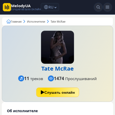
MelodyUA
RU
ЛУЧШАЯ МУЗЫКА ОНЛАЙН
Главная
Исполнители
Tate McRae
Tate McRae
11
1474
треков
Прослушиваний
Слушать онлайн
Об исполнителе