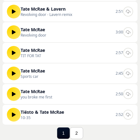
Tate McRae & Lavern
2:51
Revolving door - Lavern remix
Tate McRae
3:00
Revolving door
Tate McRae
2:57
TIT FOR TAT
Tate McRae
2:45
Sports car
Tate McRae
2:50
you broke me first
Tiësto & Tate McRae
2:52
10-35
1
2