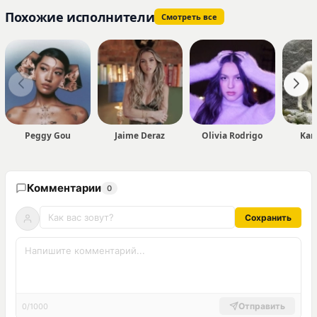
Похожие исполнители
Смотреть все
Peggy Gou
Jaime Deraz
Olivia Rodrigo
Kan
Комментарии
0
Сохранить
Отправить
0/1000