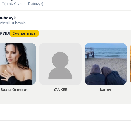
 I (feat. Yevhenii Dubovyk)
Dubovyk
evhenii Dubovyk)
ели
Смотреть все
Злата Огневич
YANKEE
karmv