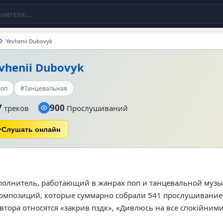
Yevhenii Dubovyk
vhenii Dubovyk
оп
#Танцевальная
7
900
треков
Прослушиваний
Слушать онлайн
исполнитель, работающий в жанрах поп и танцевальной музы
композиций, которые суммарно собрали 541 прослушивание.
втора относятся «закрив пздк», «Дивлюсь на все спокійними
Его творчество ориентировано на слушателей, предпочитаю