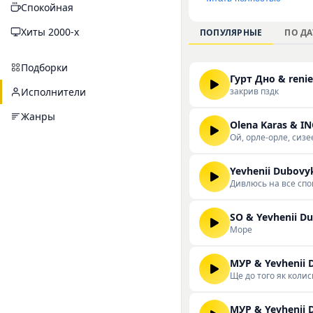
Спокойная
ритмичные композиц
мелодичные структу
Хиты 2000-х
ПОПУЛЯРНЫЕ
ПО ДА
время прослушивания
исполнителя можно н
Подборки
Гурт Дно & renie
закрив пздк
Исполнители
Жанры
Olena Karas & I
Ой, орле-орле, сизе
Yevhenii Dubovy
Дивлюсь на все сп
SO & Yevhenii D
Море
МУР & Yevhenii 
Ще до того як колись 
МУР & Yevhenii 