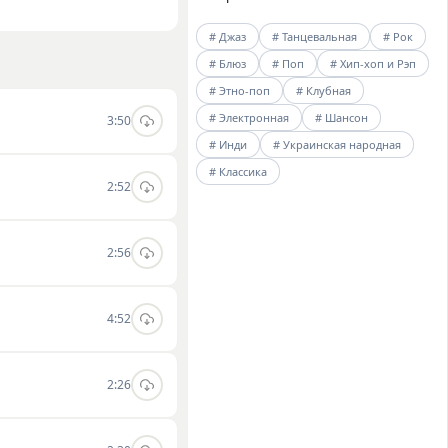
еля сочетает легкие
# Джаз
# Танцевальная
# Рок
чную атмосферу во
# Блюз
# Поп
# Хип-хоп и Рэп
ть треки
# Этно-поп
# Клубная
# Электронная
# Шансон
3:50
# Инди
# Украинская народная
# Классика
2:52
2:56
4:52
2:26