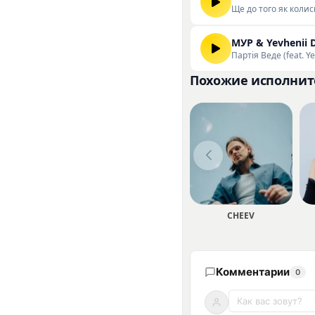
Ще до того як колись
МУР & Yevhenii 
Партія Веде (feat. Y
Похожие исполнит
CHEEV
Комментарии
0