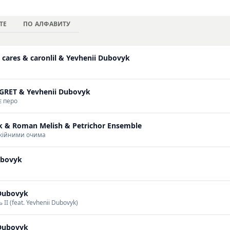
ии с элементами поп-музыки. Музыкальный стиль исполнит
ры с танцевальными аранжировками, создающими динами
ТЕ
ПО АЛФАВИТУ
. Ознакомиться с полной дискографией, слушать и скачива
а нашем сайте.
 cares & caronlil & Yevhenii Dubovyk
NGRET & Yevhenii Dubovyk
є перо
k & Roman Melish & Petrichor Ensemble
окійними очима
ubovyk
Dubovyk
II (feat. Yevhenii Dubovyk)
Dubovyk