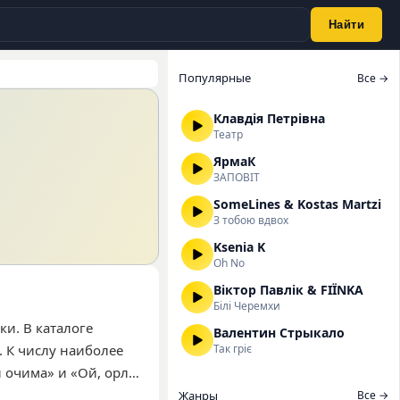
Найти
Популярные
Все →
Клавдія Петрівна
Театр
ЯрмаК
ЗАПОВІТ
SomeLines & Kostas Martzi
З тобою вдвох
Ksenia K
Oh No
Віктор Павлік & FIЇNKA
Білі Черемхи
ки. В каталоге
Валентин Стрыкало
 К числу наиболее
Так гріє
 очима» и «Ой, орле-
щих современные
Жанры
Все →