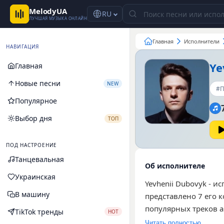
MelodyUA
RU
ЛУЧШАЯ МУЗЫКА ОНЛАЙН
Главная
Исполнители
НАВИГАЦИЯ
Ye
Главная
Новые песни
NEW
#П
Популярное
Выбор дня
ТОП
ПОД НАСТРОЕНИЕ
Танцевальная
Об исполнителе
Украинская
Yevhenii Dubovyk - 
В машину
представлено 7 его 
популярных треков а
TikTok тренды
HOT
орле, сизеє перо». 
Читать полностью