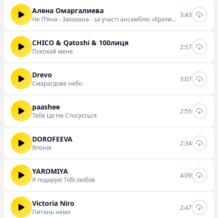
Алена Омаргалиева
3:43
Не Пʼяна - Закохана - за участі ансамблю «Кралиця»
CHICO & Qatoshi & 100лиця
2:57
Покохай мене
Drevo
3:07
Смарагдове небо
paashee
2:55
Тебе Це Не Стосується
DOROFEEVA
2:34
Японія
YAROMIYA
4:09
Я подарую Тобі любов
Victoria Niro
2:47
Питань нема