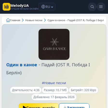
MelodyUA
RU
ЛУЧШАЯ МУЗЫКА ОНЛАЙН
Главная
Новые песни
Один в каное - Падай (OST Я, Побєда І Берлін)
-
Один в каное
Падай (OST Я, Побєда І
Берлін)
#Новые песни
Длительность: 4:36
Размер: 10.7 Мб
Битрейт: 320 kbps
Добавлено: 17 февраль 2026
Загрузить
Слушать онлайн