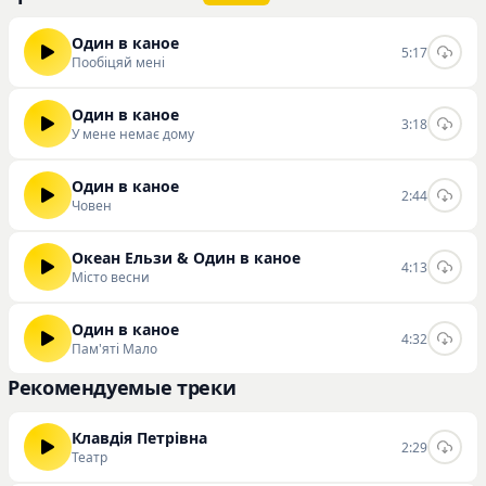
Один в каное
5:17
Пообіцяй мені
Один в каное
3:18
У мене немає дому
Один в каное
2:44
Човен
Океан Ельзи & Один в каное
4:13
Місто весни
Один в каное
4:32
Пам'яті Мало
Рекомендуемые треки
Клавдія Петрівна
2:29
Театр