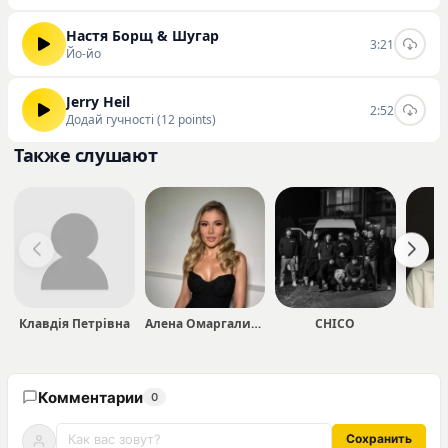
Настя Борщ & Шугар
3:21
Йо-йо
Jerry Heil
2:52
Додай гучності (12 points)
Также слушают
Клавдія Петрівна
Алена Омаргалиева
CHICO
Комментарии
0
Сохранить