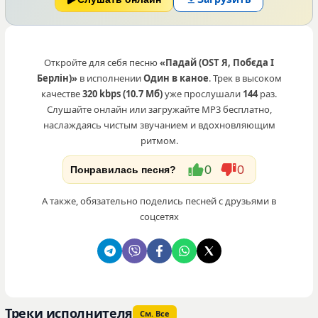
Откройте для себя песню
«Падай (OST Я, Побєда І
Берлін)»
в исполнении
Один в каное
. Трек в высоком
качестве
320 kbps (10.7 Мб)
уже прослушали
144
раз.
Слушайте онлайн или загружайте MP3 бесплатно,
наслаждаясь чистым звучанием и вдохновляющим
ритмом.
0
0
Понравилась песня?
А также, обязательно поделись песней с друзьями в
соцсетях
Треки исполнителя
См. Все