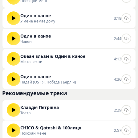
Пообіцяй мені
Один в каное
3:18
У мене немає дому
Один в каное
2:44
Човен
Океан Ельзи & Один в каное
4:13
Місто весни
Один в каное
4:36
Падай (OST Я, Побєда І Берлін)
Рекомендуемые треки
Клавдія Петрівна
2:29
Театр
CHICO & Qatoshi & 100лиця
2:57
Покохай мене