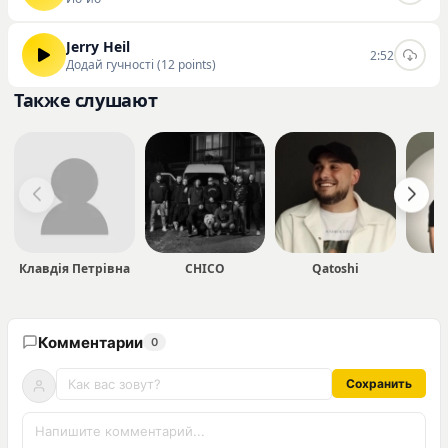
Jerry Heil
2:52
Додай гучності (12 points)
Также слушают
Клавдія Петрівна
CHICO
Qatoshi
1
Комментарии
0
Сохранить