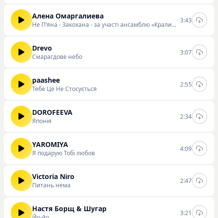
Алена Омаргалиева
3:43
Не Пʼяна - Закохана - за участі ансамблю «Кралиця»
Drevo
3:07
Смарагдове небо
paashee
2:55
Тебе Це Не Стосується
DOROFEEVA
2:34
Японія
YAROMIYA
4:09
Я подарую Тобі любов
Victoria Niro
2:47
Питань нема
Настя Борщ & Шугар
3:21
Йо-йо