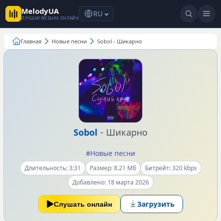
MelodyUA
RU
ЛУЧШАЯ МУЗЫКА ОНЛАЙН
Главная
Новые песни
Sobol - Шикарно
-
Sobol
Шикарно
#Новые песни
Длительность: 3:31
Размер: 8.21 Мб
Битрейт: 320 kbps
Добавлено: 18 марта 2026
Загрузить
Слушать онлайн