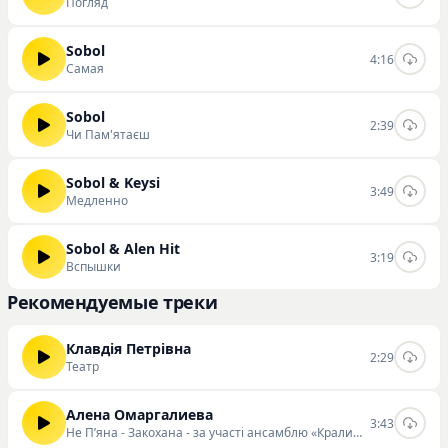
Погляд
Sobol
4:16
Самая
Sobol
2:39
Чи Пам'ятаєш
Sobol & Keysi
3:49
Медленно
Sobol & Alen Hit
3:19
Вспышки
Рекомендуемые треки
Клавдія Петрівна
2:29
Театр
Алена Омаргалиева
3:43
Не Пʼяна - Закохана - за участі ансамблю «Кралиця»