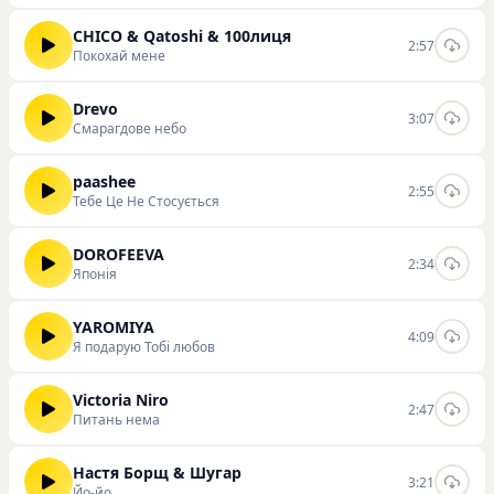
CHICO & Qatoshi & 100лиця
2:57
Покохай мене
Drevo
3:07
Смарагдове небо
paashee
2:55
Тебе Це Не Стосується
DOROFEEVA
2:34
Японія
YAROMIYA
4:09
Я подарую Тобі любов
Victoria Niro
2:47
Питань нема
Настя Борщ & Шугар
3:21
Йо-йо