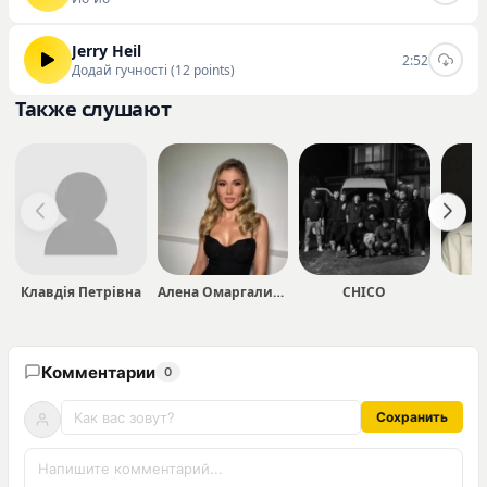
Jerry Heil
2:52
Додай гучності (12 points)
Также слушают
Клавдія Петрівна
Алена Омаргалиева
CHICO
Комментарии
0
Сохранить