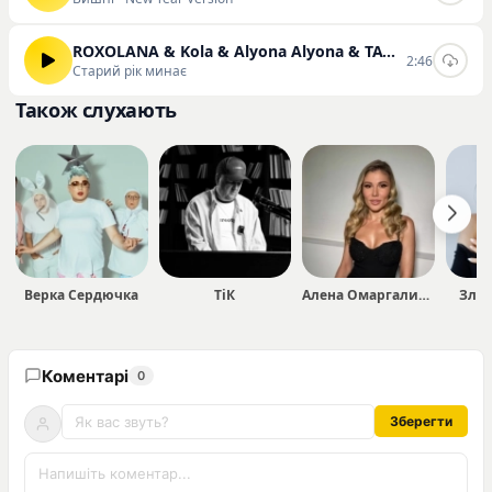
ROXOLANA & Kola & Alyona Alyona & TAYANNA & Творчі & Parfeniuk
2:46
Старий рік минає
Також слухають
Верка Сердючка
ТіК
Алена Омаргалиева
Злат
Коментарі
0
Зберегти