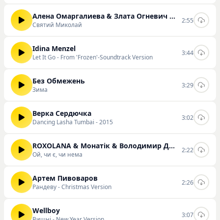
Алена Омаргалиева & Злата Огневич & Анна Трінчер & Positiff & Demchuk & Enleo
2:55
Святий Миколай
Idina Menzel
3:44
Let It Go - From 'Frozen'-Soundtrack Version
Без Обмежень
3:29
Зима
Верка Сердючка
3:02
Dancing Lasha Tumbai - 2015
ROXOLANA & Монатік & Володимир Дантес & Пилип Коляденко & KAZKA & Марія Квітка
2:22
Ой, чи є, чи нема
Артем Пивоваров
2:26
Рандеву - Christmas Version
Wellboy
3:07
Вишні - New Year Version