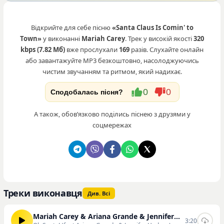
Відкрийте для себе пісню
«Santa Claus Is Comin' to
Town»
у виконанні
Mariah Carey
. Трек у високій якості
320
kbps (7.82 Мб)
вже прослухали
169
разів. Слухайте онлайн
або завантажуйте MP3 безкоштовно, насолоджуючись
чистим звучанням та ритмом, який надихає.
0
0
Сподобалась пісня?
А також, обовʼязково поділись піснею з друзями у
соцмережах
Треки виконавця
Див. Всі
Mariah Carey & Ariana Grande & Jennifer Hudson
3:20