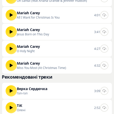
Oh Santa! (feat Ariana Grande & Jennifer Hudson)
Mariah Carey
4:01
All I Want for Christmas Is You
Mariah Carey
3:41
Jesus Born on This Day
Mariah Carey
4:27
O Holy Night
Mariah Carey
4:32
Miss You Most (At Christmas Time)
Рекомендовані треки
Верка Сердючка
3:09
Гоп-гоп
ТіК
2:52
Олені