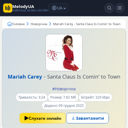
MelodyUA
UA
НАЙКРАЩА МУЗИКА ОНЛАЙН
Головна
Новорічна
Mariah Carey - Santa Claus Is Comin' to Town
-
Mariah Carey
Santa Claus Is Comin' to Town
#Новорічна
Тривалість: 3:24
Розмір: 7.82 Мб
Бітрейт: 320 kbps
Додано: 09 грудня 2025
Завантажити
Слухати онлайн