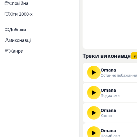
Спокійна
Хіти 2000-х
Добірки
Виконавці
Жанри
Треки виконавця
Д
Omana
Останнє побажанн
Omana
Подих змія
Omana
Кажан
Omana
Новий світ