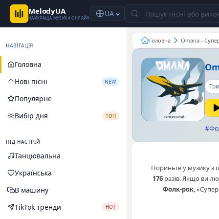
MelodyUA
UA
НАЙКРАЩА МУЗИКА ОНЛАЙН
Головна
Omana - Супе
НАВІГАЦІЯ
Головна
Om
Нові пісні
NEW
Три
Популярне
Вибір дня
ТОП
#Фо
ПІД НАСТРІЙ
Танцювальна
Пориньте у музику з 
Українська
176
разів. Якщо ви л
Фолк-рок
, «Супе
В машину
TikTok тренди
HOT