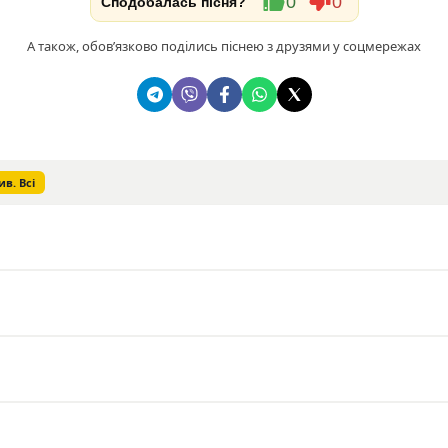
0
0
Сподобалась пісня?
А також, обовʼязково поділись піснею з друзями у соцмережах
ив. Всі
я