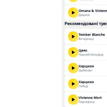
Omana & Vivienn
Демони
Рекомендовані тре
Tember Blanche
Вечорниці
Цвях
Чорний Мольфар
Харцизи
Шибеник
Харцизи
Лебеді
Vivienne Mort
Персефона