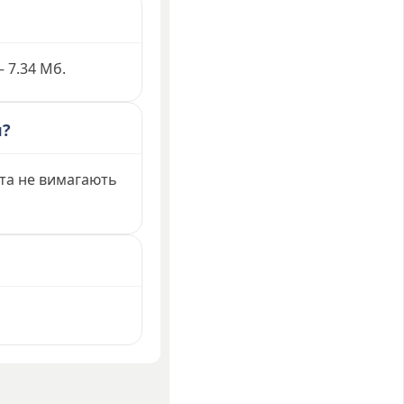
— 7.34 Мб.
я?
 та не вимагають