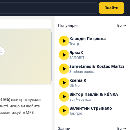
Знайти
Популярні
Всі →
Клавдія Петрівна
Театр
25
ЯрмаК
ЗАПОВІТ
SomeLines & Kostas Martzi
З тобою вдвох
Ksenia K
Oh No
Віктор Павлік & FIЇNKA
34 Мб)
вже прослухали
Білі Черемхи
исті. Якщо ви любите
Валентин Стрыкало
 завантажуйте MP3
Так гріє
Жанри
Всі →