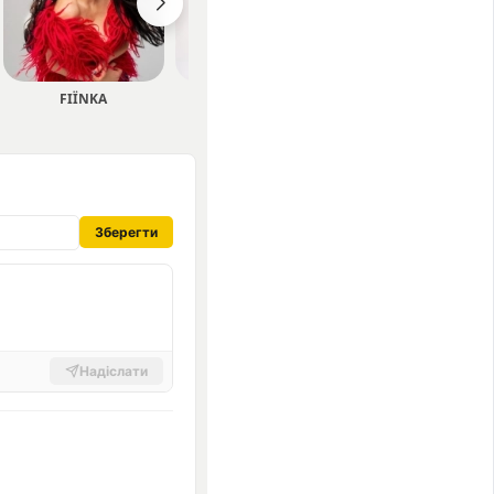
FIЇNKA
NAZVA
ЯРРА
Зберегти
Надіслати