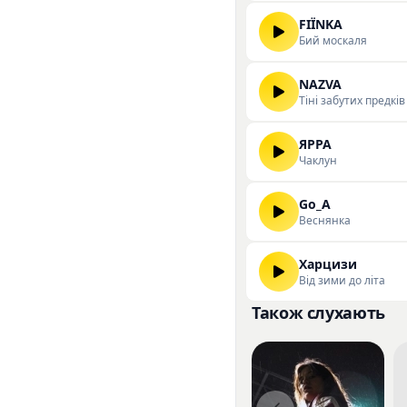
FIЇNKA
Бий москаля
NAZVA
Тіні забутих предків
ЯРРА
Чаклун
Go_A
Веснянка
Харцизи
Від зими до літа
Також слухають