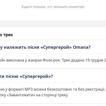
Будьте першим, хто залишить коментар!
о трек
ру належить пісня «Супергерой» Omana?
й» виконана у жанрах Фолк-рок. Трек додано 19 грудня 2
ти пісню «Супергерой»?
ню у форматі MP3 можна безкоштовно та без реєстрації.
пку «Завантажити» на сторінці треку.