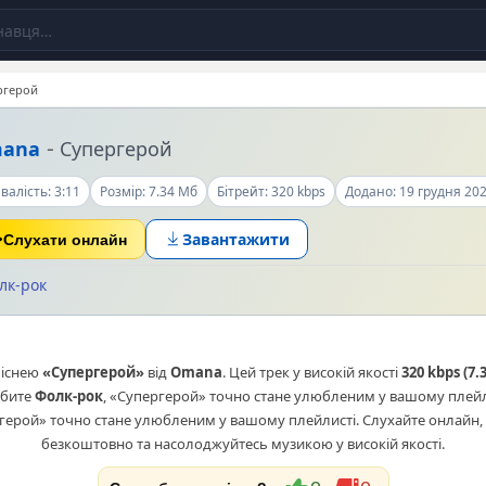
ргерой
-
ana
Супергерой
валість: 3:11
Розмір: 7.34 Мб
Бітрейт: 320 kbps
Додано: 19 грудня 20
Завантажити
Слухати онлайн
лк-рок
піснею
«Супергерой»
від
Omana
. Цей трек у високій якості
320 kbps (7.
юбите
Фолк-рок
, «Супергерой» точно стане улюбленим у вашому плейл
ргерой» точно стане улюбленим у вашому плейлисті. Слухайте онлайн,
безкоштовно та насолоджуйтесь музикою у високій якості.