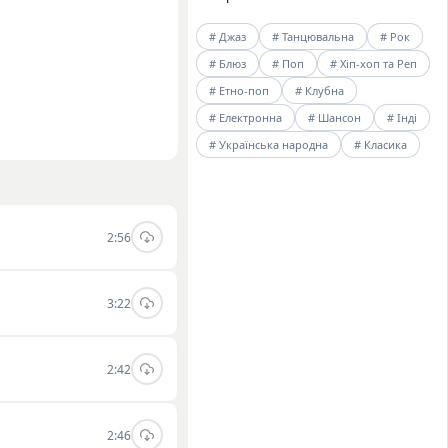
# Джаз
# Танцювальна
# Рок
# Блюз
# Поп
# Хіп-хоп та Реп
# Етно-поп
# Клубна
# Електронна
# Шансон
# Інді
# Українська народна
# Класика
2:56
3:22
2:42
2:46