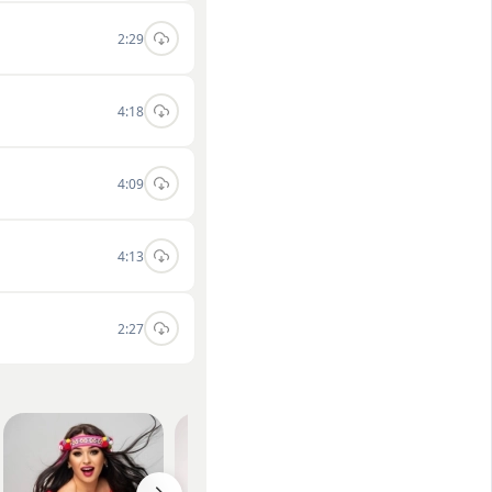
2:29
4:18
4:09
4:13
2:27