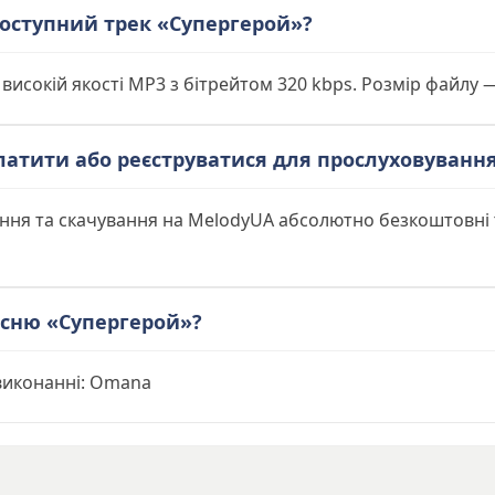
 доступний трек «Супергерой»?
 високій якості MP3 з бітрейтом 320 kbps. Розмір файлу 
латити або реєструватися для прослуховуванн
ання та скачування на MelodyUA абсолютно безкоштовні
існю «Супергерой»?
 виконанні: Omana