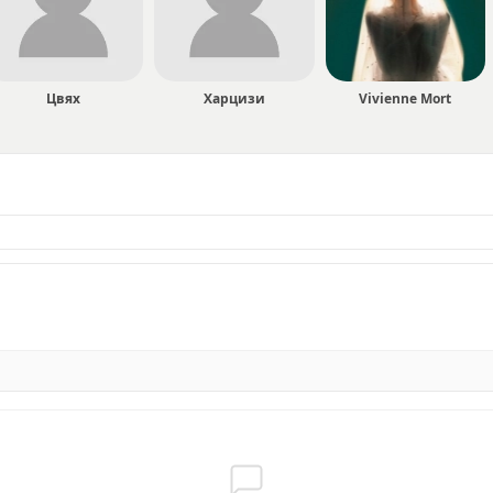
Цвях
Харцизи
Vivienne Mort