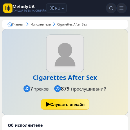
MelodyUA
RU
ЛУЧШАЯ МУЗЫКА ОНЛАЙН
Главная
Исполнители
Cigarettes After Sex
Cigarettes After Sex
7
879
треков
Прослушиваний
Слушать онлайн
Об исполнителе