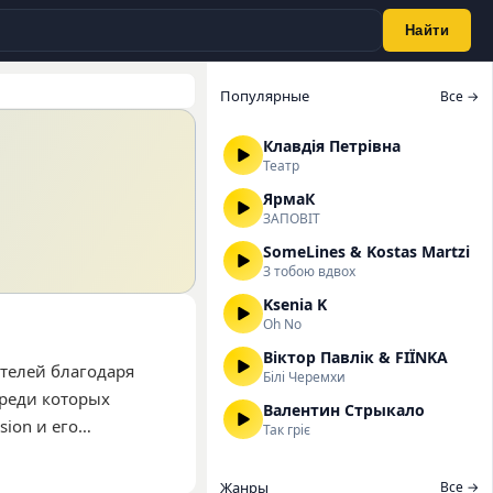
Найти
Популярные
Все →
Клавдія Петрівна
Театр
ЯрмаК
ЗАПОВІТ
SomeLines & Kostas Martzi
З тобою вдвох
Ksenia K
Oh No
Віктор Павлік & FIЇNKA
телей благодаря
Білі Черемхи
среди которых
Валентин Стрыкало
ion и его
Так гріє
ию, предпочитающую
тво прослушиваний
Жанры
Все →