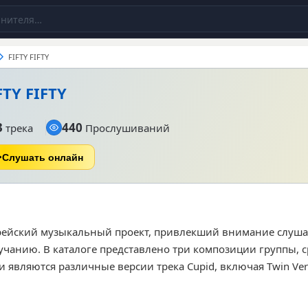
FIFTY FIFTY
FTY FIFTY
3
440
трека
Прослушиваний
Слушать онлайн
орейский музыкальный проект, привлекший внимание слуша
чанию. В каталоге представлено три композиции группы, 
 являются различные версии трека Cupid, включая Twin Vers
. Музыка коллектива ориентирована на широкую аудитор
и легкие аранжировки. На данный момент общее количес