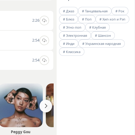
группы, слушать и
# Джаз
# Танцевальная
# Рок
# Блюз
# Поп
# Хип-хоп и Рэп
2:26
# Этно-поп
# Клубная
# Электронная
# Шансон
2:54
# Инди
# Украинская народная
# Классика
2:54
Peggy Gou
Jaime Deraz
Olivia Rodrigo