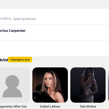
але составляет 239. Вы можете ознакомиться с творчеством 
непосредственно на нашем сайте.
TY FIFTY) - Sped Up Version
brina Carpenter
ели
Смотреть все
igarettes After Sex
Isabel LaRosa
Tate McRae