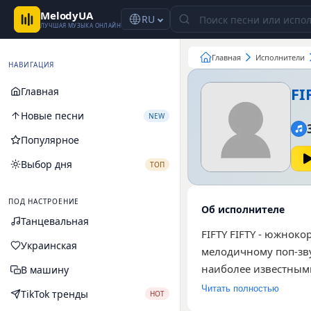
MelodyUA
RU
ЛУЧШАЯ МУЗЫКА ОНЛАЙН
Главная
Исполнители
НАВИГАЦИЯ
FI
Главная
Новые песни
NEW
Популярное
Выбор дня
ТОП
ПОД НАСТРОЕНИЕ
Об исполнителе
Танцевальная
FIFTY FIFTY - южнок
Украинская
мелодичному поп-зву
наиболее известными
В машину
ускоренный вариант
Читать полностью
TikTok тренды
HOT
современные ритмы 